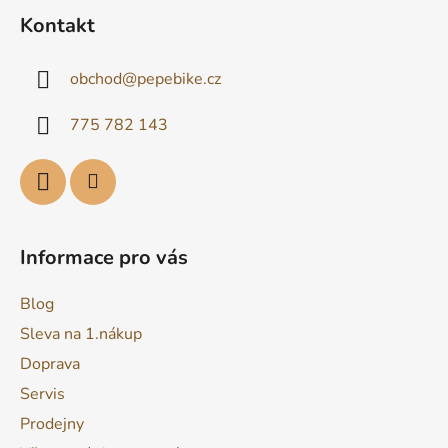
á
Kontakt
p
a
obchod
@
pepebike.cz
t
í
775 782 143
Informace pro vás
Blog
Sleva na 1.nákup
Doprava
Servis
Prodejny