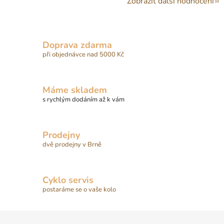
Zobrazit další hodnocení
Doprava zdarma
při objednávce nad 5000 Kč
Máme skladem
s rychlým dodáním až k vám
Prodejny
dvě prodejny v Brně
Cyklo servis
postaráme se o vaše kolo
Z