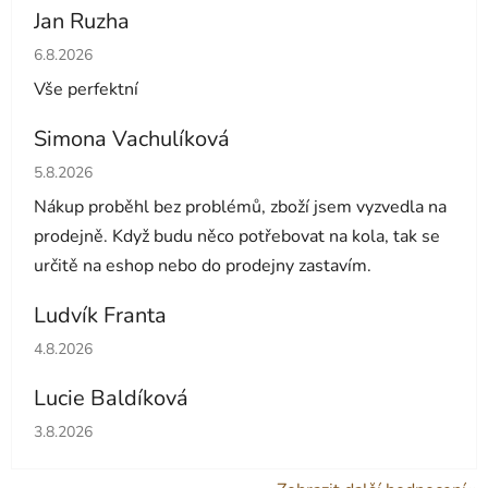
Jan Ruzha
Hodnocení obchodu je 5 z 5 hvězdiček.
6.8.2026
Vše perfektní
Simona Vachulíková
Hodnocení obchodu je 5 z 5 hvězdiček.
5.8.2026
Nákup proběhl bez problémů, zboží jsem vyzvedla na
prodejně. Když budu něco potřebovat na kola, tak se
určitě na eshop nebo do prodejny zastavím.
Ludvík Franta
Hodnocení obchodu je 5 z 5 hvězdiček.
4.8.2026
Lucie Baldíková
Hodnocení obchodu je 5 z 5 hvězdiček.
3.8.2026