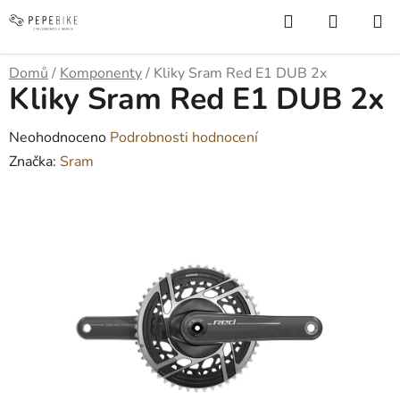
Přejít
Hledat
NÁKUP
na
KOŠÍK
obsah
Domů
/
Komponenty
/
Kliky Sram Red E1 DUB 2x
Kliky Sram Red E1 DUB 2x
Průměrné
Neohodnoceno
Podrobnosti hodnocení
hodnocení
Značka:
Sram
produktu
je
0,0
z
5
hvězdiček.