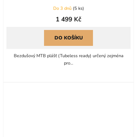
Do 3 dnů
(
5 ks
)
1 499 Kč
DO KOŠÍKU
Bezdušový MTB plášť (Tubeless ready) určený zejména
pro...