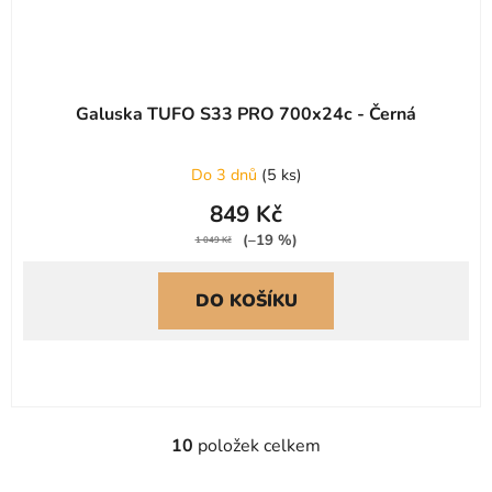
Galuska TUFO S33 PRO 700x24c - Černá
Do 3 dnů
(
5 ks
)
849 Kč
(–19 %)
1 049 Kč
DO KOŠÍKU
10
položek celkem
O
v