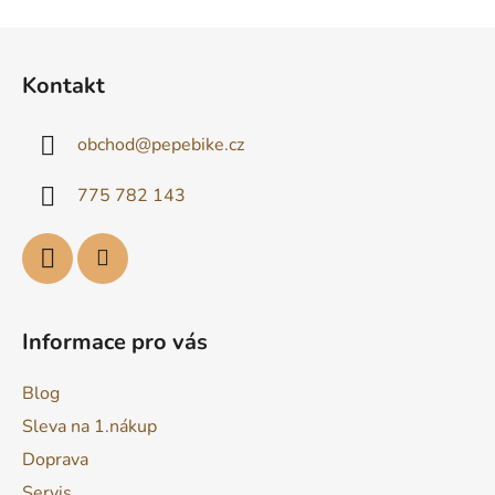
l
á
Z
d
á
Kontakt
a
p
c
a
í
obchod
@
pepebike.cz
t
p
í
r
775 782 143
v
k
y
v
ý
p
Informace pro vás
i
s
Blog
u
Sleva na 1.nákup
Doprava
Servis