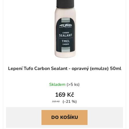
Lepení Tufo Carbon Sealant - opravný (emulze) 50ml
Skladem
(
>5 ks
)
169 Kč
(–21 %)
215 Kč
DO KOŠÍKU