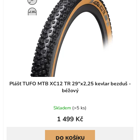
s
r
p
o
r
d
o
u
d
k
u
t
k
ů
t
ů
Plášť TUFO MTB XC12 TR 29"x2,25 kevlar bezduš -
béžový
Skladem
(
>5 ks
)
1 499 Kč
DO KOŠÍKU