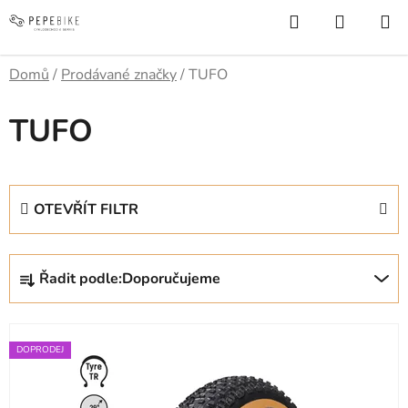
Přejít
Hledat
NÁKUP
na
KOŠÍK
obsah
Domů
/
Prodávané značky
/
TUFO
TUFO
OTEVŘÍT FILTR
Ř
Řadit podle:
Doporučujeme
a
z
V
e
ý
DOPRODEJ
n
p
í
i
p