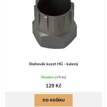
s
r
p
o
r
d
o
u
d
k
u
t
k
ů
t
ů
Stahovák kazet HG - kalený
Skladem
(
>5 ks
)
129 Kč
DO KOŠÍKU