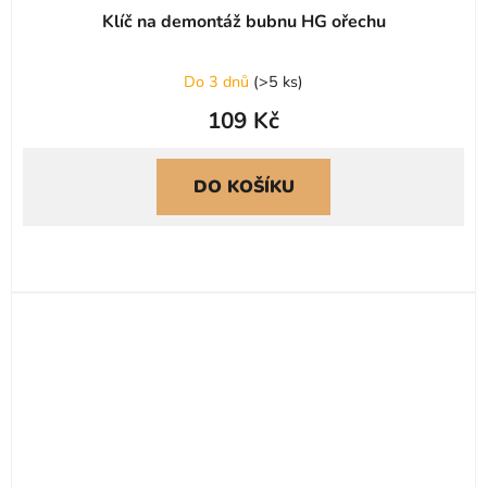
Klíč na demontáž bubnu HG ořechu
Do 3 dnů
(
>5 ks
)
109 Kč
DO KOŠÍKU