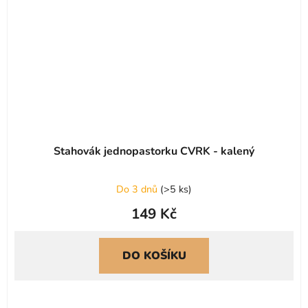
Stahovák jednopastorku CVRK - kalený
Do 3 dnů
(
>5 ks
)
149 Kč
DO KOŠÍKU