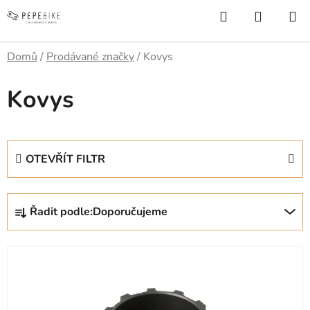
Přejít
Hledat
NÁKUP
na
KOŠÍK
obsah
Domů
/
Prodávané značky
/
Kovys
Kovys
OTEVŘÍT FILTR
Ř
Řadit podle:
Doporučujeme
a
z
V
e
ý
n
p
í
i
p