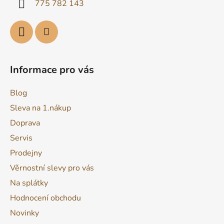
775 782 143
v
k
y
v
ý
p
Informace pro vás
i
s
Blog
u
Sleva na 1.nákup
Doprava
Servis
Prodejny
Věrnostní slevy pro vás
Na splátky
Hodnocení obchodu
Novinky