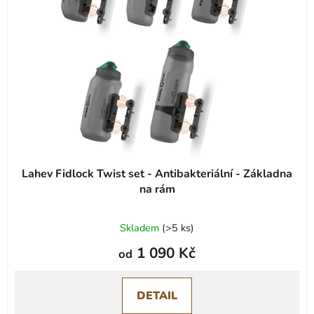
Lahev Fidlock Twist set - Antibakteriální - Základna
na rám
Průměrné
Skladem
(
>5 ks
)
hodnocení
1 090 Kč
od
produktu
je
0,0
DETAIL
z