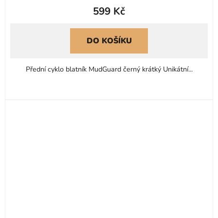
599 Kč
produktu
je
0,0
DO KOŠÍKU
z
5
Přední cyklo blatník MudGuard černý krátký Unikátní...
hvězdiček.