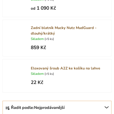
1 090 Kč
od
Zadní blatník Mucky Nutz MudGuard -
dlouhý/krátký
Skladem
(
)
>5 ks
859 Kč
Eloxovaný šroub A2Z ke košíku na lahve
Skladem
(
)
>5 ks
22 Kč
Ř
Řadit podle:
Nejprodávanější
a