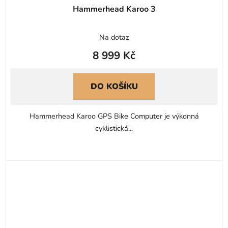
Hammerhead Karoo 3
Průměrné
Na dotaz
hodnocení
8 999 Kč
produktu
je
4,0
DO KOŠÍKU
z
5
Hammerhead Karoo GPS Bike Computer je výkonná
hvězdiček.
cyklistická...