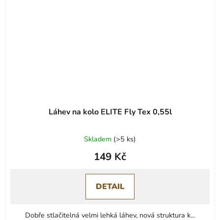
Láhev na kolo ELITE Fly Tex 0,55l
Průměrné
Skladem
(
>5 ks
)
hodnocení
149 Kč
produktu
je
0,0
DETAIL
z
5
Dobře stlačitelná velmi lehká láhev, nová struktura k...