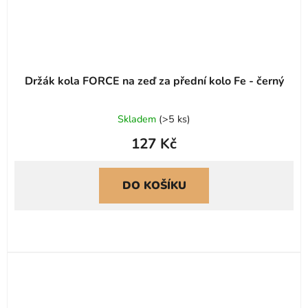
Držák kola FORCE na zeď za přední kolo Fe - černý
Průměrné
Skladem
(
>5 ks
)
hodnocení
127 Kč
produktu
je
4,0
DO KOŠÍKU
z
5
hvězdiček.