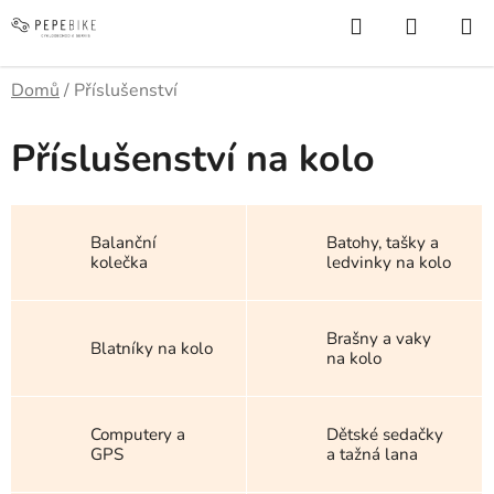
Přejít
Hledat
NÁKUP
na
KOŠÍK
obsah
Domů
/
Příslušenství
Příslušenství na kolo
Balanční
Batohy, tašky a
kolečka
ledvinky na kolo
Brašny a vaky
Blatníky na kolo
na kolo
Computery a
Dětské sedačky
GPS
a tažná lana