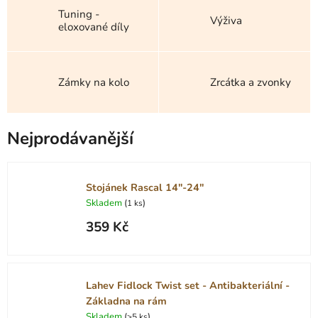
Tuning -
Výživa
eloxované díly
Zámky na kolo
Zrcátka a zvonky
Nejprodávanější
Stojánek Rascal 14"-24"
Skladem
(
)
1 ks
359 Kč
Lahev Fidlock Twist set - Antibakteriální -
Základna na rám
Skladem
(
)
>5 ks