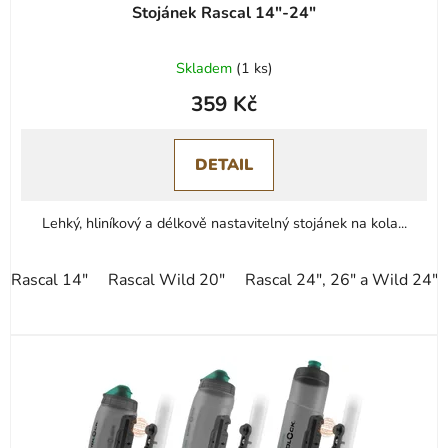
Stojánek Rascal 14"-24"
Průměrné
Skladem
(
1 ks
)
hodnocení
359 Kč
produktu
je
5,0
DETAIL
z
5
Lehký, hliníkový a délkově nastavitelný stojánek na kola...
hvězdiček.
Rascal 14"
Rascal Wild 20"
Rascal 24", 26" a Wild 24"