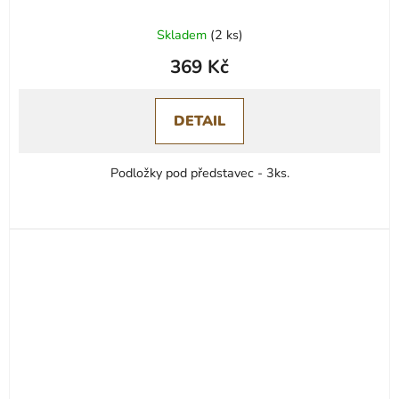
Průměrné
Skladem
(
2 ks
)
hodnocení
369 Kč
produktu
je
5,0
DETAIL
z
5
Podložky pod představec - 3ks.
hvězdiček.