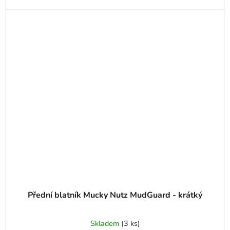
Přední blatník Mucky Nutz MudGuard - krátký
Průměrné
Skladem
(
3 ks
)
hodnocení