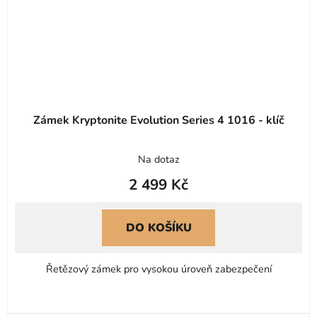
Zámek Kryptonite Evolution Series 4 1016 - klíč
Průměrné
Na dotaz
hodnocení
2 499 Kč
produktu
je
5,0
DO KOŠÍKU
z
5
Řetězový zámek pro vysokou úroveň zabezpečení
hvězdiček.