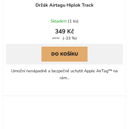
Držák Airtagu Hiplok Track
Skladem
(
1 ks
)
349 Kč
(–23 %)
459 Kč
DO KOŠÍKU
Umožní nenápadně a bezpečně uchytit Apple AirTag™ na
rám...