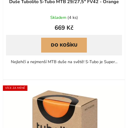
Duše Tubolito S-Tubo MTB 29/27,5" FV42 - Orange
Skladem
(
4 ks
)
669 Kč
DO KOŠÍKU
Nejlehčí a nejmenší MTB duše na světě! S-Tubo je Super...
VÍCE ZA MÉNĚ