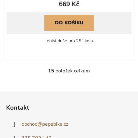
669 Kč
DO KOŠÍKU
Lehká duše pro 29" kola.
15
položek celkem
O
v
l
á
Z
d
á
Kontakt
a
p
c
a
í
obchod
@
pepebike.cz
t
p
í
r