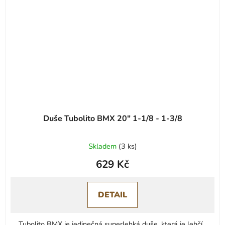
Duše Tubolito BMX 20" 1-1/8 - 1-3/8
Skladem
(
3 ks
)
629 Kč
DETAIL
Tubolito BMX je jedinečná superlehká duše, která je lehčí...