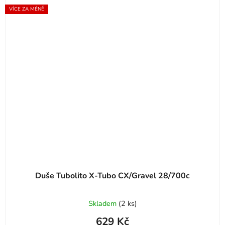
VÍCE ZA MÉNĚ
Duše Tubolito X-Tubo CX/Gravel 28/700c
Skladem
(
2 ks
)
629 Kč