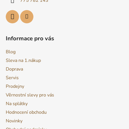
775 782 143
v
k
y
v
ý
p
Informace pro vás
i
s
Blog
u
Sleva na 1.nákup
Doprava
Servis
Prodejny
Věrnostní slevy pro vás
Na splátky
Hodnocení obchodu
Novinky