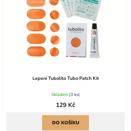
s
r
p
o
r
d
o
u
d
k
u
t
k
ů
t
ů
Lepení Tubolito Tubo Patch Kit
Skladem
(
3 ks
)
129 Kč
DO KOŠÍKU