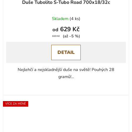
Duše Tubolito S-Tubo Road 700x18/32c
Skladem
(
4 ks
)
629 Kč
od
(až –5 %)
669 Kč
DETAIL
Nejlehčí a nejskladnější duše na světě! Pouhých 28
gramů!...
VÍCE ZA MÉNĚ