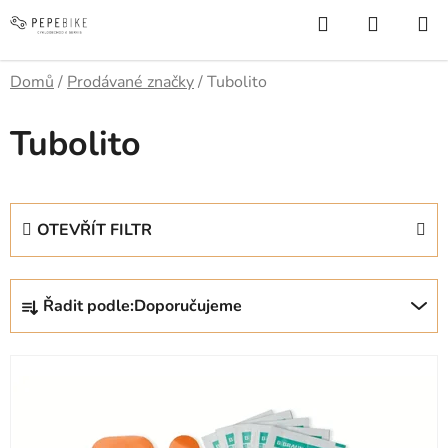
Přejít
Hledat
NÁKUP
na
KOŠÍK
obsah
Domů
/
Prodávané značky
/
Tubolito
Tubolito
OTEVŘÍT FILTR
Ř
Řadit podle:
Doporučujeme
a
z
V
e
ý
n
p
í
i
p