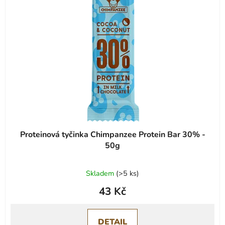
s
r
p
o
r
d
o
u
d
k
u
t
k
ů
t
ů
Proteinová tyčinka Chimpanzee Protein Bar 30% -
50g
Skladem
(
>5 ks
)
43 Kč
DETAIL