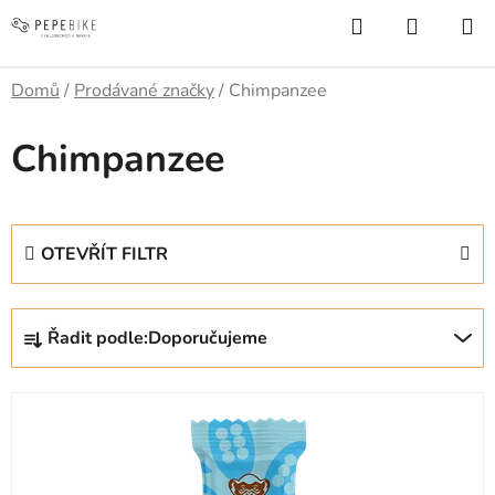
Přejít
Hledat
NÁKUP
na
KOŠÍK
obsah
Domů
/
Prodávané značky
/
Chimpanzee
Chimpanzee
OTEVŘÍT FILTR
Ř
Řadit podle:
Doporučujeme
a
z
V
e
ý
n
p
í
i
p