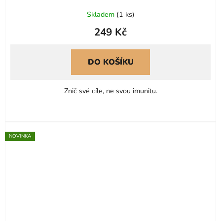
Skladem
(
1 ks
)
249 Kč
DO KOŠÍKU
Znič své cíle, ne svou imunitu.
NOVINKA