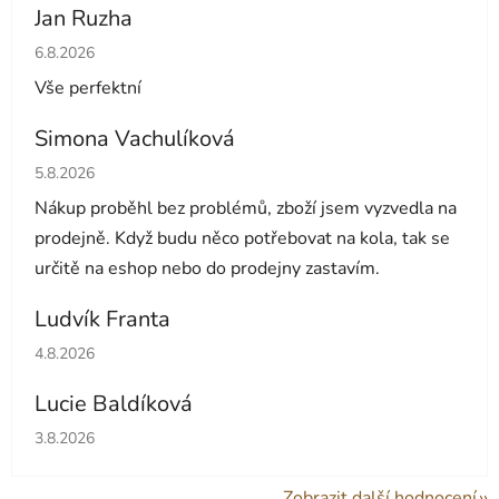
Jan Ruzha
Hodnocení obchodu je 5 z 5 hvězdiček.
6.8.2026
Vše perfektní
Simona Vachulíková
Hodnocení obchodu je 5 z 5 hvězdiček.
5.8.2026
Nákup proběhl bez problémů, zboží jsem vyzvedla na
prodejně. Když budu něco potřebovat na kola, tak se
určitě na eshop nebo do prodejny zastavím.
Ludvík Franta
Hodnocení obchodu je 5 z 5 hvězdiček.
4.8.2026
Lucie Baldíková
Hodnocení obchodu je 5 z 5 hvězdiček.
3.8.2026
Zobrazit další hodnocení