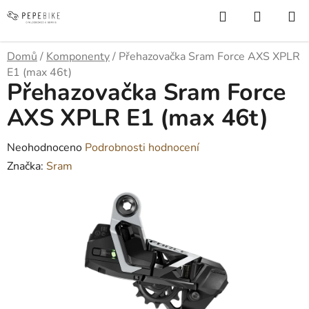
Přejít
Hledat
NÁKUP
na
KOŠÍK
obsah
Domů
/
Komponenty
/
Přehazovačka Sram Force AXS XPLR
E1 (max 46t)
Přehazovačka Sram Force
AXS XPLR E1 (max 46t)
Průměrné
Neohodnoceno
Podrobnosti hodnocení
hodnocení
Značka:
Sram
produktu
je
0,0
z
5
hvězdiček.