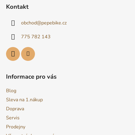
á
Kontakt
p
a
obchod
@
pepebike.cz
t
í
775 782 143
Informace pro vás
Blog
Sleva na 1.nákup
Doprava
Servis
Prodejny