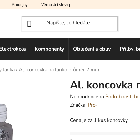
Prodejny
Věrnostní slevy pro vás
Na splátky
Hodno
Elektrokola
Komponenty
Oblečení a obuv
Přilby, b
 lanka
/
Al. koncovka na lanko průměr 2 mm
Al. koncovka 
Průměrné
Neohodnoceno
Podrobnosti ho
hodnocení
Značka:
Pro-T
produktu
Cena je za 1 kus koncovky.
je
0,0
z