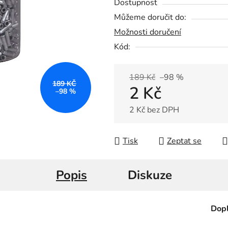
Dostupnost
5
Můžeme doručit do:
hvězdiček.
Možnosti doručení
Kód:
189 Kč
–98 %
189 KČ
2 Kč
–98 %
2 Kč bez DPH
Měrná cena:
Tisk
Zeptat se
Popis
Diskuze
Dopl