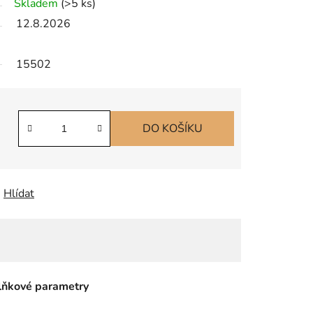
Skladem
(
>5 ks
)
12.8.2026
15502
DO KOŠÍKU
Hlídat
ňkové parametry