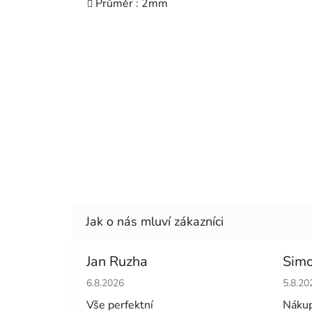
Průměr : 2mm
Jan Ruzha
Simo
Hodnocení obchodu je 5 z 5 hvězdiček.
Hodno
6.8.2026
5.8.20
Vše perfektní
Nákup