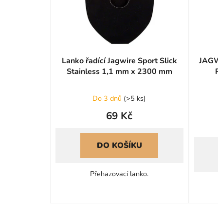
Lanko řadící Jagwire Sport Slick
JAGW
Stainless 1,1 mm x 2300 mm
1.
Do 3 dnů
(
>5 ks
)
69 Kč
DO KOŠÍKU
Přehazovací lanko.