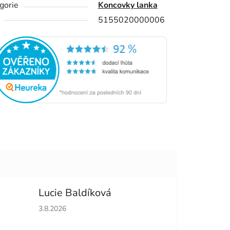
gorie
Koncovky lanka
5155020000006
Lucie Baldíková
hvězdiček.
Hodnocení obchodu je 5 z 5 hvězdiček.
3.8.2026