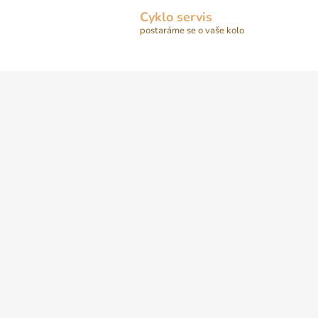
Cyklo servis
postaráme se o vaše kolo