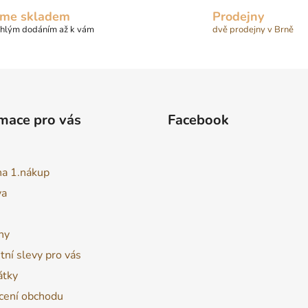
me skladem
Prodejny
chlým dodáním až k vám
dvě prodejny v Brně
mace pro vás
Facebook
na 1.nákup
va
ny
tní slevy pro vás
átky
ení obchodu