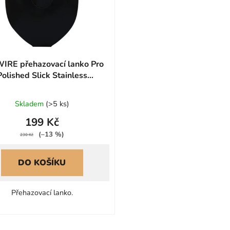
IRE přehazovací lanko Pro
Polished Slick Stainless
1x2300mm SRAM/Shimano
Průměrné
Skladem
(
>5 ks
)
hodnocení
199 Kč
produktu
(–13 %)
je
230 Kč
0,0
DO KOŠÍKU
z
5
hvězdiček.
Přehazovací lanko.