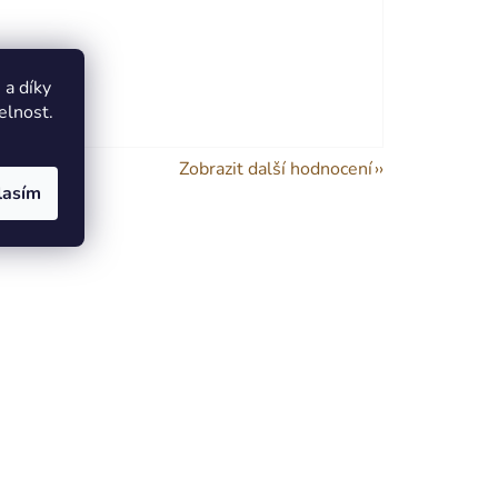
a díky
elnost.
Zobrazit další hodnocení
lasím