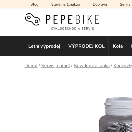
Přejít
Blog
Sleva na 1.nákup
Doprava
Servis
na
obsah
Letní výprodej
VÝPRODEJ KOL
Kola
Domů
/
Servis, nářadí
/
Bowdeny a lanka
/
Koncovky