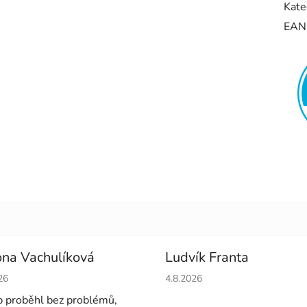
Kate
EAN
na Vachulíková
Ludvík Franta
cení obchodu je 5 z 5 hvězdiček.
Hodnocení obchodu je 5 z 5 
26
4.8.2026
 proběhl bez problémů,