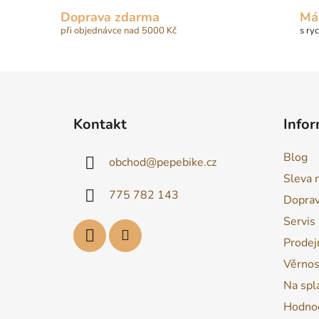
Doprava zdarma
Má
při objednávce nad 5000 Kč
s ry
Z
á
Kontakt
Infor
p
a
Blog
obchod
@
pepebike.cz
t
Sleva 
í
775 782 143
Dopra
Servis
Prodej
Věrnos
Na spl
Hodnoc