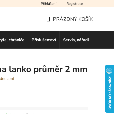
Přihlášení
Registrace
cení obchodu
Novinky
Obchodní podmínky
Podmínky ochra
PRÁZDNÝ KOŠÍK
NÁKUPNÍ
KOŠÍK
rýle, chrániče
Příslušenství
Servis, nářadí
Dárkové 
na lanko průměr 2 mm
dnocení