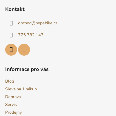
á
Kontakt
p
a
obchod
@
pepebike.cz
t
í
775 782 143
Informace pro vás
Blog
Sleva na 1.nákup
Doprava
Servis
Prodejny