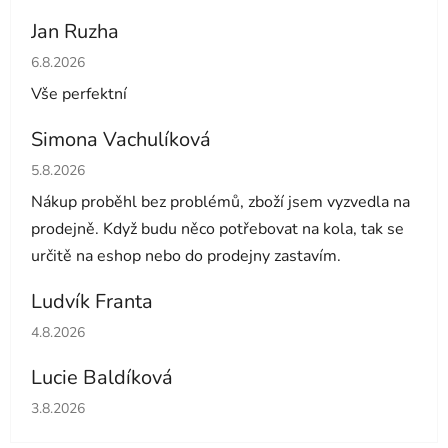
Jan Ruzha
Hodnocení obchodu je 5 z 5 hvězdiček.
6.8.2026
Vše perfektní
Simona Vachulíková
Hodnocení obchodu je 5 z 5 hvězdiček.
5.8.2026
Nákup proběhl bez problémů, zboží jsem vyzvedla na
prodejně. Když budu něco potřebovat na kola, tak se
určitě na eshop nebo do prodejny zastavím.
Ludvík Franta
Hodnocení obchodu je 5 z 5 hvězdiček.
4.8.2026
Lucie Baldíková
Hodnocení obchodu je 5 z 5 hvězdiček.
3.8.2026