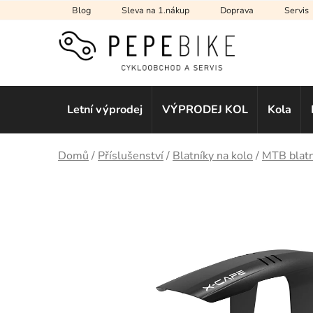
Přejít
Blog
Sleva na 1.nákup
Doprava
Servis
na
obsah
Letní výprodej
VÝPRODEJ KOL
Kola
Domů
/
Příslušenství
/
Blatníky na kolo
/
MTB blatn