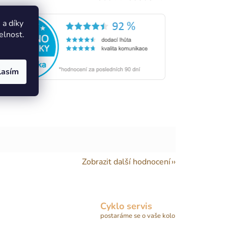
a díky
elnost.
lasím
Zobrazit další hodnocení
Cyklo servis
postaráme se o vaše kolo