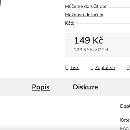
0,0
Můžeme doručit do:
z
Možnosti doručení
5
Kód:
hvězdiček.
149 Kč
123 Kč bez DPH
Měrná cena:
Tisk
Zeptat se
Popis
Diskuze
Dopl
Kate
EAN