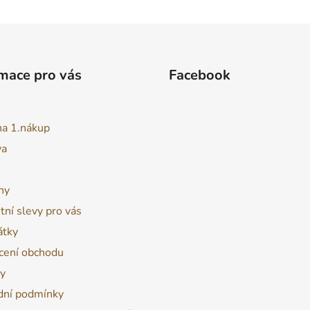
mace pro vás
Facebook
na 1.nákup
va
ny
tní slevy pro vás
átky
ení obchodu
y
ní podmínky