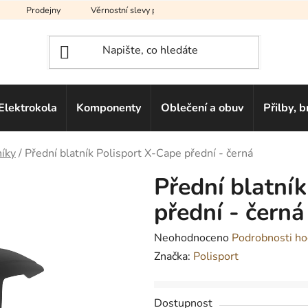
Prodejny
Věrnostní slevy pro vás
Na splátky
Hodno
Elektrokola
Komponenty
Oblečení a obuv
Přilby, b
íky
/
Přední blatník Polisport X-Cape přední - černá
Přední blatní
přední - černá
Průměrné
Neohodnoceno
Podrobnosti ho
hodnocení
Značka:
Polisport
produktu
je
Dostupnost