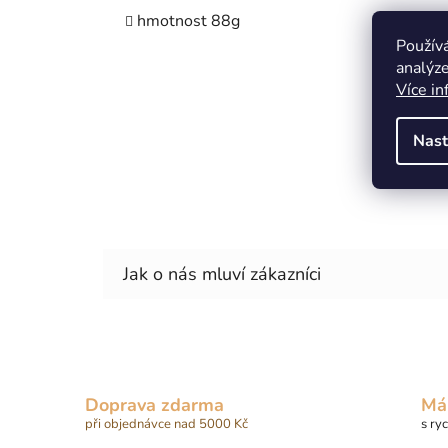
hmotnost 88g
Použív
analýze
Více in
Nast
Doprava zdarma
Má
při objednávce nad 5000 Kč
s ry