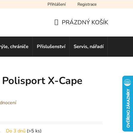
Přihlášení
Registrace
cení obchodu
Novinky
Obchodní podmínky
Podmínky ochra
PRÁZDNÝ KOŠÍK
NÁKUPNÍ
KOŠÍK
rýle, chrániče
Příslušenství
Servis, nářadí
Dárkové 
k Polisport X-Cape
dnocení
Do 3 dnů
(
>5 ks
)