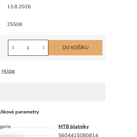
13.8.2026
25508
DO KOŠÍKU
Hlídat
ňkové parametry
gorie
MTB blatníky
5604415080814