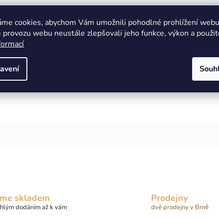
áme cookies, abychom Vám umožnili pohodlné prohlížení webu 
 provozu webu neustále zlepšovali jeho funkce, výkon a použit
formací
avení
Souh
me skladem
Prodejny
chlým dodáním až k vám
dvě prodejny v Brně