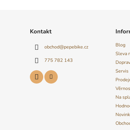
Z
á
Kontakt
Infor
p
a
Blog
obchod
@
pepebike.cz
t
Sleva 
í
775 782 143
Dopra
Servis
Prodej
Věrnos
Na spl
Hodnoc
Novink
Obchod