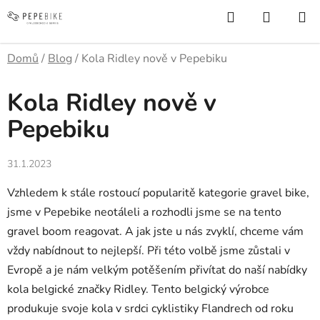
Přejít
Hledat
NÁKUP
na
KOŠÍK
obsah
Domů
/
Blog
/
Kola Ridley nově v Pepebiku
Kola Ridley nově v
Pepebiku
31.1.2023
Vzhledem k stále rostoucí popularitě kategorie gravel bike,
jsme v Pepebike neotáleli a rozhodli jsme se na tento
gravel boom reagovat. A jak jste u nás zvyklí, chceme vám
vždy nabídnout to nejlepší. Při této volbě jsme zůstali v
Evropě a je nám velkým potěšením přivítat do naší nabídky
kola belgické značky Ridley. Tento belgický výrobce
produkuje svoje kola v srdci cyklistiky Flandrech od roku