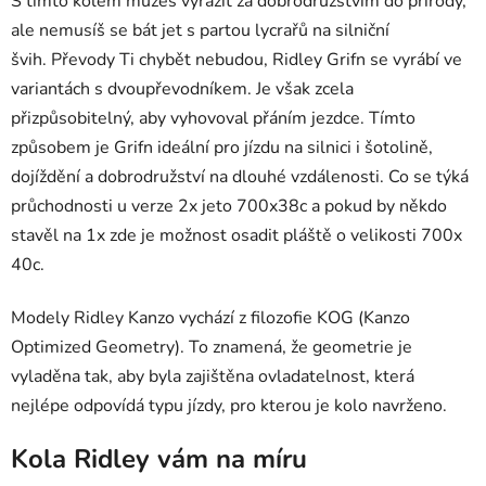
S tímto kolem můžeš vyrazit za dobrodružstvím do přírody,
ale nemusíš se bát jet s partou lycrařů na silniční
švih. Převody Ti chybět nebudou, Ridley Grifn se vyrábí ve
variantách s dvoupřevodníkem. Je však zcela
přizpůsobitelný, aby vyhovoval přáním jezdce. Tímto
způsobem je Grifn ideální pro jízdu na silnici i šotolině,
dojíždění a dobrodružství na dlouhé vzdálenosti. Co se týká
průchodnosti u verze 2x jeto 700x38c a pokud by někdo
stavěl na 1x zde je možnost osadit pláště o velikosti 700x
40c.
Modely Ridley Kanzo vychází z filozofie KOG (Kanzo
Optimized Geometry). To znamená, že geometrie je
vyladěna tak, aby byla zajištěna ovladatelnost, která
nejlépe odpovídá typu jízdy, pro kterou je kolo navrženo.
Kola Ridley vám na míru