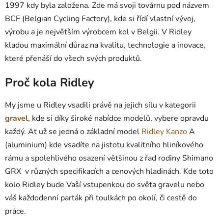
1997 kdy byla založena. Zde má svoji továrnu pod názvem
BCF (Belgian Cycling Factory), kde si řídí vlastní vývoj,
výrobu a je největším výrobcem kol v Belgii. V Ridley
kladou maximální důraz na kvalitu, technologie a inovace,
které přenáší do všech svých produktů.
Proč kola Ridley
My jsme u Ridley vsadili právě na jejich sílu v kategorii
gravel
, kde si díky široké nabídce modelů, vybere opravdu
každý. Ať už se jedná o základní model
Ridley Kanzo
A
(aluminium) kde vsadíte na jistotu kvalitního hliníkového
rámu a spolehlivého osazení většinou z řad rodiny Shimano
GRX v různých specifikacích a cenových hladinách. Kde toto
kolo Ridley bude Vaší vstupenkou do světa gravelu nebo
váš každodenní parťák při toulkách po okolí, či cestě do
práce.