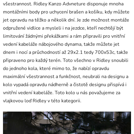
všestrannost. Ridley Kanzo Advneture disponuje mnoha
montážními body pro uchycení brašen a košíku, kdy můžete
jet opravdu na těžko a několik dní. Je zde možnost montáže
odpružené vidlice a mysleli i na jezdce, kteří nechtějí být
limitování žádnými překážkami a rám připravili pro vnitřní
vedení kabeláže nábojového dynama, takže můžete jet
dnem i nocí a průchodností až 29x2.1 tedy 700x53c, takže
připraveno pro každý terén. Toto všechno v Ridley snoubili
do jednoho kola, které mimo to, že nabízí opravdu
maximální všestrannost a funkčnost, neubrali na designu a
kolo vypadá opravdu nádherně a čistotě designu přispívá i
vnitřní vedení kabeláže. Toto kolo u nás považujeme za
vlajkovou loď Ridley v této kategorii.