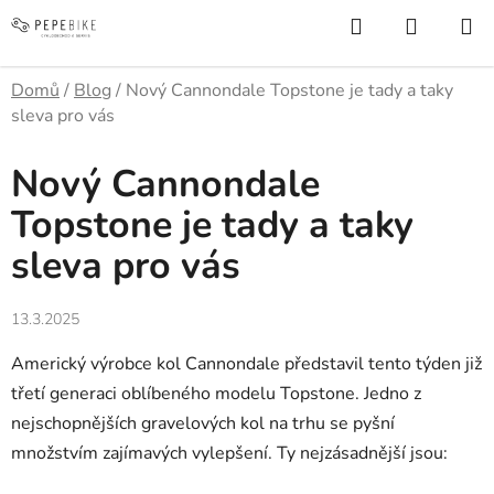
Přejít
Hledat
NÁKUP
na
KOŠÍK
obsah
Domů
/
Blog
/
Nový Cannondale Topstone je tady a taky
sleva pro vás
Nový Cannondale
Topstone je tady a taky
sleva pro vás
13.3.2025
Americký výrobce kol Cannondale představil tento týden již
třetí generaci oblíbeného modelu Topstone. Jedno z
nejschopnějších gravelových kol na trhu se pyšní
množstvím zajímavých vylepšení. Ty nejzásadnější jsou: