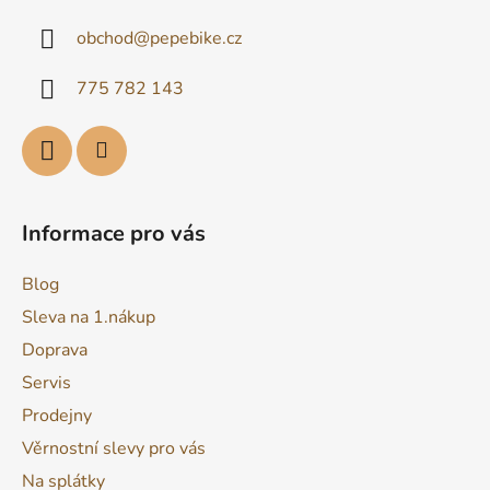
a
obchod
@
pepebike.cz
t
í
775 782 143
Informace pro vás
Blog
Sleva na 1.nákup
Doprava
Servis
Prodejny
Věrnostní slevy pro vás
Na splátky