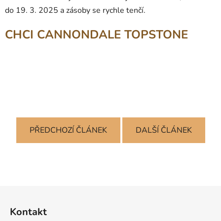
do 19. 3. 2025 a zásoby se rychle tenčí.
CHCI CANNONDALE TOPSTONE
PŘEDCHOZÍ ČLÁNEK
DALŠÍ ČLÁNEK
Z
á
Kontakt
p