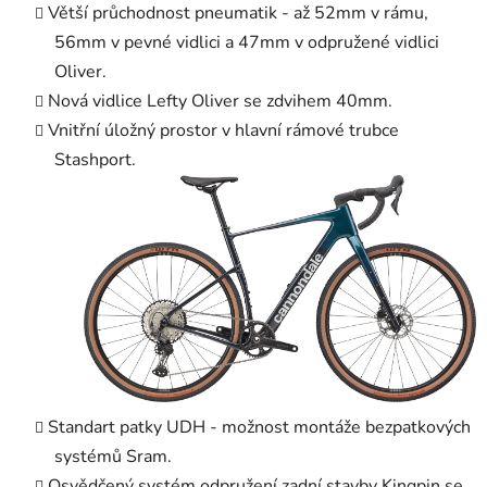
Větší průchodnost pneumatik - až 52mm v rámu,
56mm v pevné vidlici a 47mm v odpružené vidlici
Oliver.
Nová vidlice Lefty Oliver se zdvihem 40mm.
Vnitřní úložný prostor v hlavní rámové trubce
Stashport.
Standart patky UDH - možnost montáže bezpatkových
systémů Sram.
Osvědčený systém odpružení zadní stavby Kingpin se