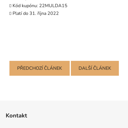
Kód kupónu: 22MULDA15
Platí do 31. října 2022
PŘEDCHOZÍ ČLÁNEK
DALŠÍ ČLÁNEK
Z
á
Kontakt
p
a