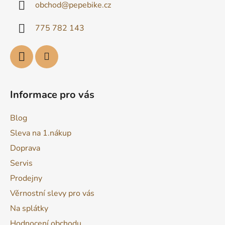
obchod
@
pepebike.cz
t
í
775 782 143
Informace pro vás
Blog
Sleva na 1.nákup
Doprava
Servis
Prodejny
Věrnostní slevy pro vás
Na splátky
Hodnocení obchodu