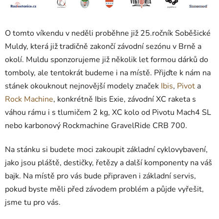
O tomto víkendu v neděli proběhne již 25.ročník Soběšické
Muldy, která již tradičně zakončí závodní sezónu v Brně a
okolí. Muldu sponzorujeme již několik let formou dárků do
tomboly, ale tentokrát budeme i na místě. Přijďte k nám na
stánek okouknout nejnovější modely značek
Ibis
,
Pivot
a
Rock Machine
, konkrétně Ibis Exie, závodní XC raketa s
váhou rámu i s tlumičem 2 kg, XC kolo od Pivotu Mach4 SL
nebo karbonový Rockmachine GravelRide CRB 700.
Na stánku si budete moci zakoupit základní cyklovybavení,
jako jsou pláště, destičky, řetězy a další komponenty na váš
bajk. Na místě pro vás bude připraven i základní servis,
pokud byste měli před závodem problém a půjde vyřešit,
jsme tu pro vás.