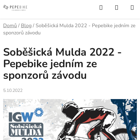
Přejít
Hledat
NÁKUP
na
KOŠÍK
obsah
Domů
/
Blog
/
Soběšická Mulda 2022 - Pepebike jedním ze
sponzorů závodu
Soběšická Mulda 2022 -
Pepebike jedním ze
sponzorů závodu
5.10.2022