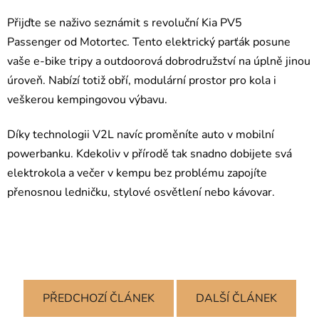
Přijďte se naživo seznámit s revoluční Kia PV5
Passenger od Motortec. Tento elektrický parťák posune
vaše e-bike tripy a outdoorová dobrodružství na úplně jinou
úroveň. Nabízí totiž obří, modulární prostor pro kola i
veškerou kempingovou výbavu.
Díky technologii V2L navíc proměníte auto v mobilní
powerbanku. Kdekoliv v přírodě tak snadno dobijete svá
elektrokola a večer v kempu bez problému zapojíte
přenosnou ledničku, stylové osvětlení nebo kávovar.
PŘEDCHOZÍ ČLÁNEK
DALŠÍ ČLÁNEK