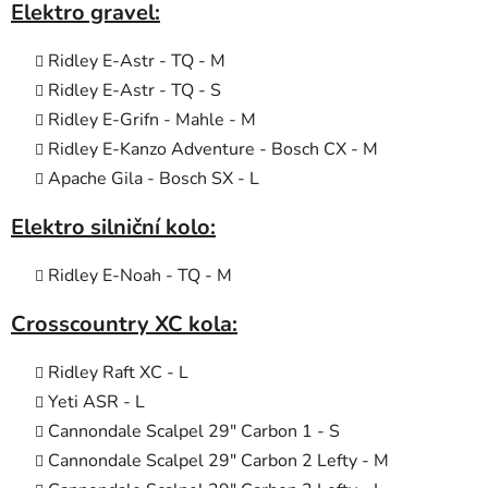
Elektro gravel:
Ridley E-Astr
- TQ -
M
Ridley E-Astr - TQ - S
Ridley E-Grifn - Mahle - M
Ridley E-Kanzo Adventure - Bosch CX - M
Apache Gila - Bosch SX
-
L
Elektro silniční kolo:
Ridley E-Noah
- TQ -
M
Crosscountry XC kola:
Ridley Raft XC
-
L
Yeti ASR
-
L
Cannondale Scalpel 29" Carbon 1
-
S
Cannondale Scalpel 29" Carbon 2 Lefty
-
M