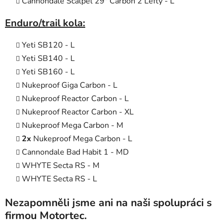
Cannondale Scalpel 29" Carbon 2 Lefty
-
L
Enduro/trail kola:
Yeti SB120 - L
Yeti SB140 - L
Yeti SB160 - L
Nukeproof Giga Carbon - L
Nukeproof Reactor Carbon - L
Nukeproof Reactor Carbon - XL
Nukeproof Mega Carbon - M
2x
Nukeproof Mega Carbon - L
Cannondale Bad Habit 1
-
MD
WHYTE Secta RS
-
M
WHYTE Secta RS
-
L
Nezapomněli jsme ani na naši spolupráci s
firmou Motortec.