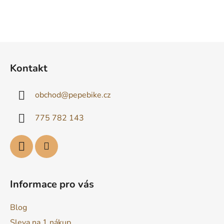
Z
á
Kontakt
p
a
obchod
@
pepebike.cz
t
í
775 782 143
Informace pro vás
Blog
Sleva na 1.nákup