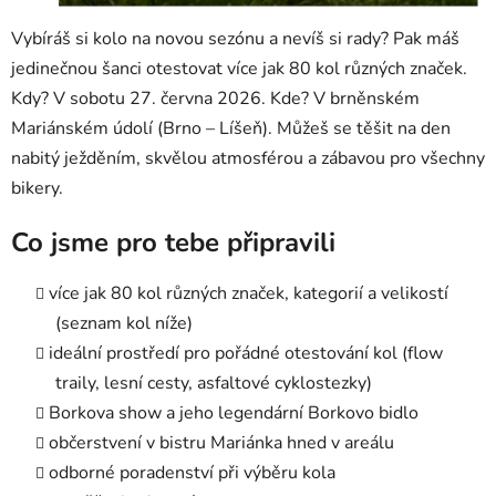
Vybíráš si kolo na novou sezónu a nevíš si rady? Pak máš
jedinečnou šanci otestovat více jak 80 kol různých značek.
Kdy? V sobotu 27. června 2026. Kde? V brněnském
Mariánském údolí (Brno – Líšeň). Můžeš se těšit na den
nabitý ježděním, skvělou atmosférou a zábavou pro všechny
bikery.
Co jsme pro tebe připravili
více jak 80 kol různých značek, kategorií a velikostí
(seznam kol níže)
ideální prostředí pro pořádné otestování kol (flow
traily, lesní cesty, asfaltové cyklostezky)
Borkova show a jeho legendární Borkovo bidlo
občerstvení v bistru Mariánka hned v areálu
odborné poradenství při výběru kola