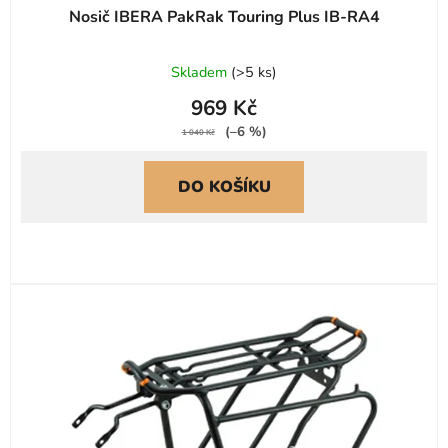
Nosič IBERA PakRak Touring Plus IB-RA4
Skladem
(
>5 ks
)
969 Kč
(–6 %)
1 040 Kč
DO KOŠÍKU