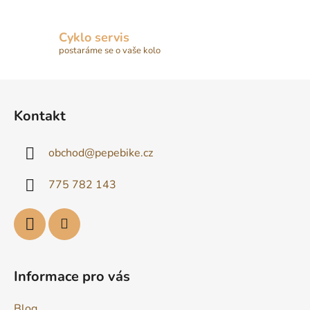
Cyklo servis
postaráme se o vaše kolo
Z
á
Kontakt
p
a
obchod
@
pepebike.cz
t
í
775 782 143
Informace pro vás
Blog