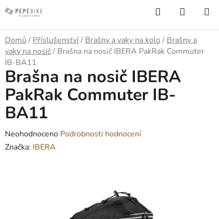
Přejít
Hledat
NÁKUP
na
KOŠÍK
obsah
Domů
/
Příslušenství
/
Brašny a vaky na kolo
/
Brašny a
vaky na nosič
/
Brašna na nosič IBERA PakRak Commuter
IB-BA11
Brašna na nosič IBERA
PakRak Commuter IB-
BA11
Průměrné
Neohodnoceno
Podrobnosti hodnocení
hodnocení
Značka:
IBERA
produktu
je
0,0
z
5