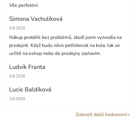
Vše perfektní
Simona Vachulíková
Hodnocení obchodu je 5 z 5 hvězdiček.
5.8.2026
Nákup proběhl bez problémů, zboží jsem vyzvedla na
prodejně. Když budu něco potřebovat na kola, tak se
určitě na eshop nebo do prodejny zastavím.
Ludvík Franta
Hodnocení obchodu je 5 z 5 hvězdiček.
4.8.2026
Lucie Baldíková
Hodnocení obchodu je 5 z 5 hvězdiček.
3.8.2026
Zobrazit další hodnocení