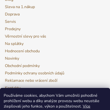
Sleva na 1.nákup
Doprava
Servis
Prodejny
Věrnostní slevy pro vás
Na splátky
Hodnocení obchodu
Novinky
Obchodní podmínky
Podmínky ochrany osobních údajů
Reklamace nebo vrácení zboží
Kontakty
Moje objednávka
Používáme cookies, abychom Vám umožnili pohodlné
prohlížení webu a díky analýze provozu webu neustále
zlepšovali jeho funkce, výkon a použitelnost.
Více