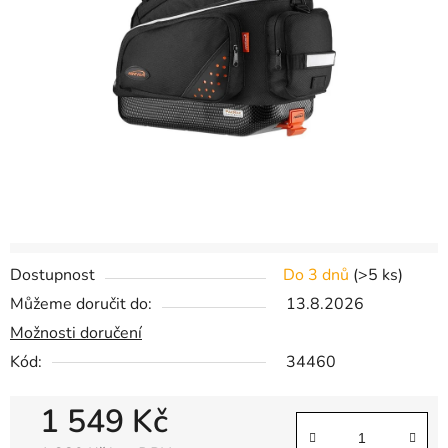
hvězdiček.
Dostupnost
Do 3 dnů
(
>5 ks
)
Můžeme doručit do:
13.8.2026
Možnosti doručení
Kód:
34460
1 549 Kč