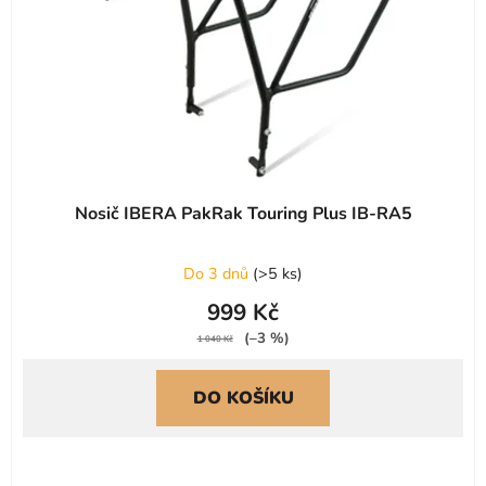
Nosič IBERA PakRak Touring Plus IB-RA5
Do 3 dnů
(
>5 ks
)
999 Kč
(–3 %)
1 040 Kč
DO KOŠÍKU