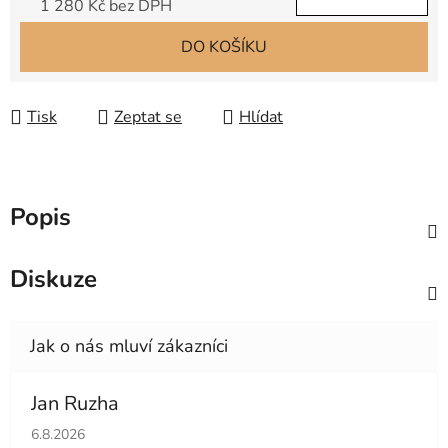
1 280 Kč bez DPH
Měrná cena:
DO KOŠÍKU
Tisk
Zeptat se
Hlídat
Popis
Diskuze
Jan Ruzha
Hodnocení obchodu je 5 z 5 hvězdiček.
6.8.2026