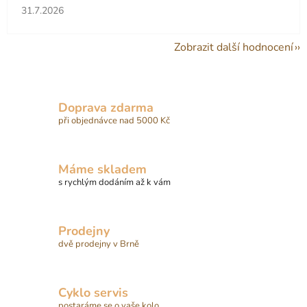
Hodnocení obchodu je 5 z 5 hvězdiček.
31.7.2026
Zobrazit další hodnocení
Doprava zdarma
při objednávce nad 5000 Kč
Máme skladem
s rychlým dodáním až k vám
Prodejny
dvě prodejny v Brně
Cyklo servis
postaráme se o vaše kolo