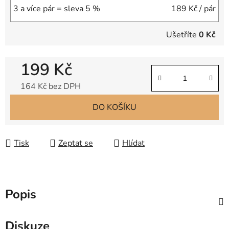
3 a více pár = sleva 5 %
189 Kč
/ pár
Ušetříte
0 Kč
199 Kč
164 Kč bez DPH
Měrná cena:
DO KOŠÍKU
Tisk
Zeptat se
Hlídat
Popis
Diskuze