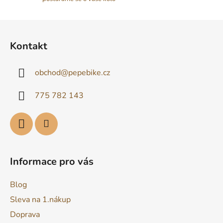
Z
á
Kontakt
p
a
obchod
@
pepebike.cz
t
í
775 782 143
Informace pro vás
Blog
Sleva na 1.nákup
Doprava