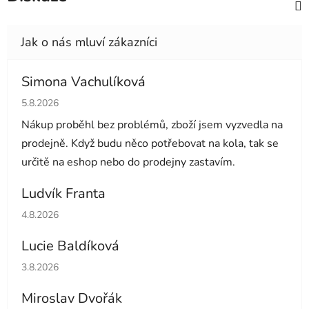
Simona Vachulíková
Hodnocení obchodu je 5 z 5 hvězdiček.
5.8.2026
Nákup proběhl bez problémů, zboží jsem vyzvedla na
prodejně. Když budu něco potřebovat na kola, tak se
určitě na eshop nebo do prodejny zastavím.
Ludvík Franta
Hodnocení obchodu je 5 z 5 hvězdiček.
4.8.2026
Lucie Baldíková
Hodnocení obchodu je 5 z 5 hvězdiček.
3.8.2026
Miroslav Dvořák