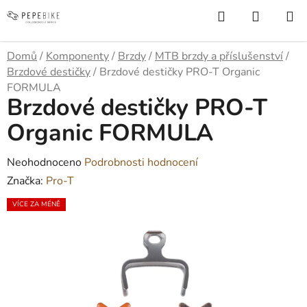
Přejít
Hledat
NÁKUP
na
KOŠÍK
obsah
Domů
/
Komponenty
/
Brzdy
/
MTB brzdy a příslušenství
/
Brzdové destičky
/
Brzdové destičky PRO-T Organic
FORMULA
Brzdové destičky PRO-T
Organic FORMULA
Průměrné
Neohodnoceno
Podrobnosti hodnocení
hodnocení
Značka:
Pro-T
produktu
VÍCE ZA MÉNĚ
je
0,0
z
5
hvězdiček.