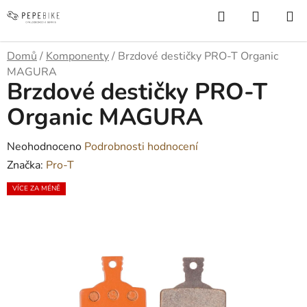
Přejít
Hledat
NÁKUP
na
KOŠÍK
obsah
Domů
/
Komponenty
/
Brzdové destičky PRO-T Organic
MAGURA
Brzdové destičky PRO-T
Organic MAGURA
Průměrné
Neohodnoceno
Podrobnosti hodnocení
hodnocení
Značka:
Pro-T
produktu
VÍCE ZA MÉNĚ
je
0,0
z
5
hvězdiček.