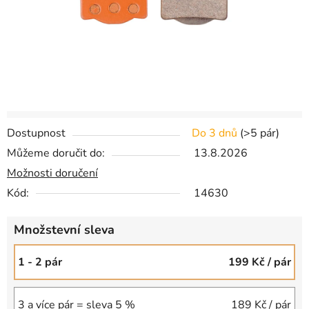
Dostupnost
Do 3 dnů
(
>5 pár
)
Můžeme doručit do:
13.8.2026
Možnosti doručení
Kód:
14630
Množstevní sleva
1 - 2 pár
199 Kč
/ pár
3 a více pár = sleva 5 %
189 Kč
/ pár