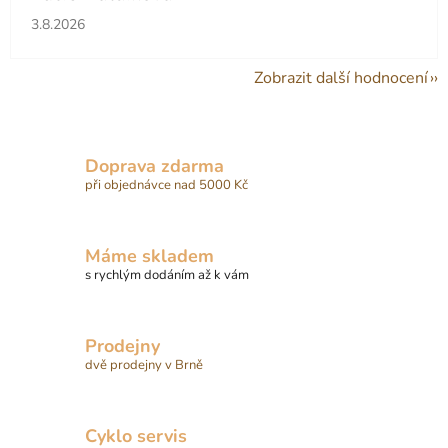
Hodnocení obchodu je 5 z 5 hvězdiček.
3.8.2026
Zobrazit další hodnocení
Doprava zdarma
při objednávce nad 5000 Kč
Máme skladem
s rychlým dodáním až k vám
Prodejny
dvě prodejny v Brně
Cyklo servis