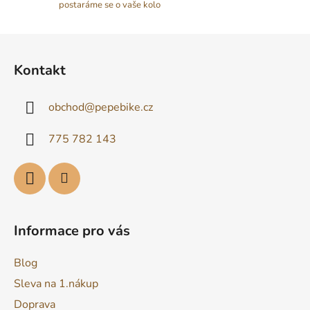
postaráme se o vaše kolo
Z
á
Kontakt
p
a
obchod
@
pepebike.cz
t
í
775 782 143
Informace pro vás
Blog
Sleva na 1.nákup
Doprava