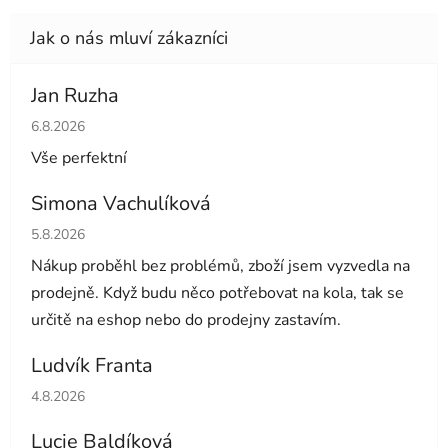
Jan Ruzha
Hodnocení obchodu je 5 z 5 hvězdiček.
6.8.2026
Vše perfektní
Simona Vachulíková
Hodnocení obchodu je 5 z 5 hvězdiček.
5.8.2026
Nákup proběhl bez problémů, zboží jsem vyzvedla na
prodejně. Když budu něco potřebovat na kola, tak se
určitě na eshop nebo do prodejny zastavím.
Ludvík Franta
Hodnocení obchodu je 5 z 5 hvězdiček.
4.8.2026
Lucie Baldíková