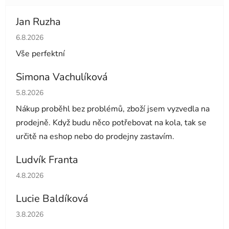
Jan Ruzha
Hodnocení obchodu je 5 z 5 hvězdiček.
6.8.2026
Vše perfektní
Simona Vachulíková
Hodnocení obchodu je 5 z 5 hvězdiček.
5.8.2026
Nákup proběhl bez problémů, zboží jsem vyzvedla na
prodejně. Když budu něco potřebovat na kola, tak se
určitě na eshop nebo do prodejny zastavím.
Ludvík Franta
Hodnocení obchodu je 5 z 5 hvězdiček.
4.8.2026
Lucie Baldíková
Hodnocení obchodu je 5 z 5 hvězdiček.
3.8.2026