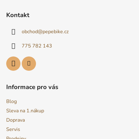
Z
á
Kontakt
p
a
obchod
@
pepebike.cz
t
í
775 782 143
Informace pro vás
Blog
Sleva na 1.nákup
Doprava
Servis
Prodejny