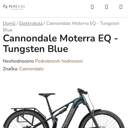
Přejít
Hledat
NÁKUP
na
KOŠÍK
obsah
Domů
/
Elektrokola
/
Cannondale Moterra EQ - Tungsten
Blue
Cannondale Moterra EQ -
Tungsten Blue
Průměrné
Neohodnoceno
Podrobnosti hodnocení
hodnocení
Značka:
Cannondale
produktu
je
0,0
z
5
hvězdiček.