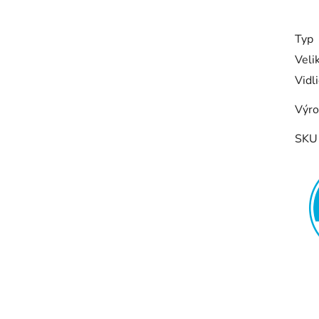
Typ
Veli
Vidl
Výro
SKU