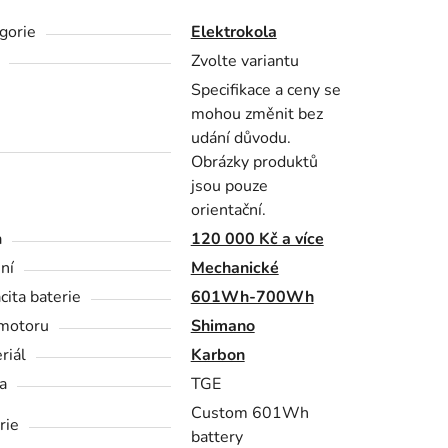
gorie
Elektrokola
Zvolte variantu
Specifikace a ceny se
mohou změnit bez
udání důvodu.
Obrázky produktů
jsou pouze
orientační.
a
120 000 Kč a více
ní
Mechanické
cita baterie
601Wh-700Wh
motoru
Shimano
riál
Karbon
a
TGE
Custom 601Wh
rie
battery