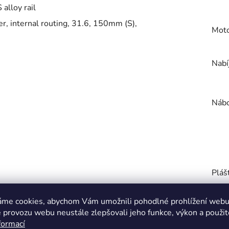
 alloy rail
 internal routing, 31.6, 150mm (S),
Mot
Nabí
Nábo
Pláš
áme cookies, abychom Vám umožnili pohodlné prohlížení webu 
 provozu webu neustále zlepšovali jeho funkce, výkon a použit
Plat
formací