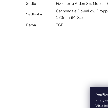
Sedlo
Fizik Terra Aidon X5, Mobius S
Cannondale DownLow Dropper,
Sedlovka
170mm (M-XL)
Barva
TGE
Použív
analýze
Více in