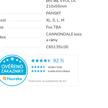
pos adj, EVOL LV,
210x55mm
PÁNSKÝ
kost
XL, S, L, M
ice
Fox TBA
CANNONDALE kola
bce
a rámy
C65135U30