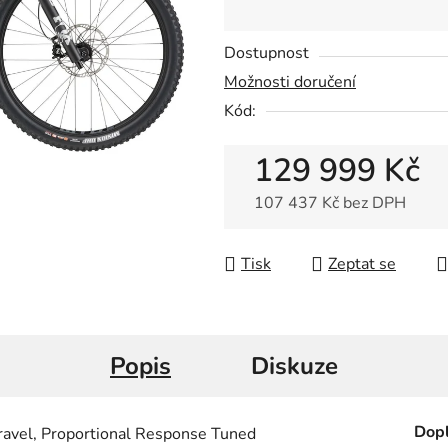
0,0
z
Dostupnost
5
Možnosti doručení
hvězdiček.
Kód:
129 999 Kč
107 437 Kč bez DPH
Měrná cena:
Tisk
Zeptat se
Popis
Diskuze
Dopl
avel, Proportional Response Tuned