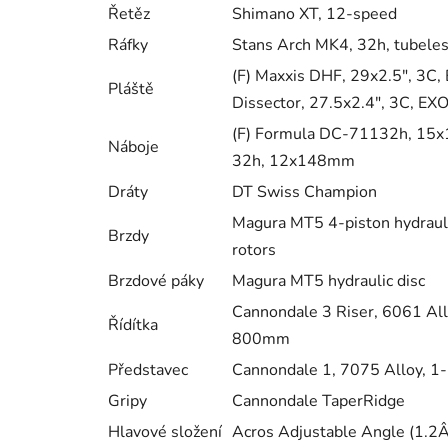
Řetěz
Shimano XT, 12-speed
Ráfky
Stans Arch MK4, 32h, tubeles
(F) Maxxis DHF, 29x2.5", 3C, 
Pláště
Dissector, 27.5x2.4", 3C, EXO
(F) Formula DC-71132h, 15x
Náboje
32h, 12x148mm
Dráty
DT Swiss Champion
Magura MT5 4-piston hydraul
Brzdy
rotors
Brzdové páky
Magura MT5 hydraulic disc
Cannondale 3 Riser, 6061 Allo
Řídítka
800mm
Představec
Cannondale 1, 7075 Alloy, 1
Gripy
Cannondale TaperRidge
Hlavové složení
Acros Adjustable Angle (1.2Â