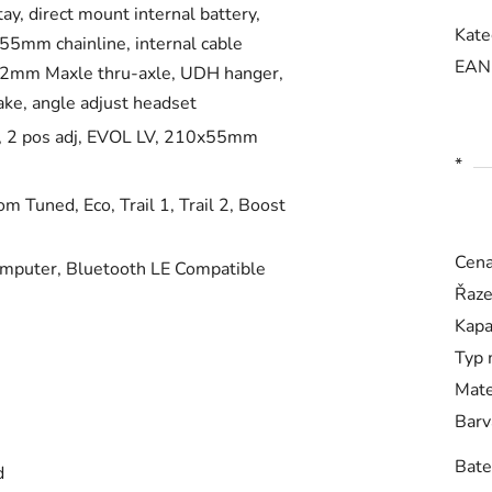
y, direct mount internal battery,
Kate
 55mm chainline, internal cable
EAN
x12mm Maxle thru-axle, UDH hanger,
ke, angle adjust headset
e, 2 pos adj, EVOL LV, 210x55mm
*
Tuned, Eco, Trail 1, Trail 2, Boost
Cen
puter, Bluetooth LE Compatible
Řaze
Kapa
Typ 
Mate
Barv
Bate
d