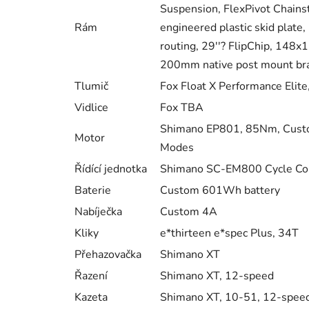
Suspension, FlexPivot Chainsta
Rám
engineered plastic skid plate,
routing, 29''? FlipChip, 148
200mm native post mount bra
Tlumič
Fox Float X Performance Elit
Vidlice
Fox TBA
Shimano EP801, 85Nm, Custom 
Motor
Modes
Řídící jednotka
Shimano SC-EM800 Cycle Com
Baterie
Custom 601Wh battery
Nabíječka
Custom 4A
Kliky
e*thirteen e*spec Plus, 34T
Přehazovačka
Shimano XT
Řazení
Shimano XT, 12-speed
Kazeta
Shimano XT, 10-51, 12-spee