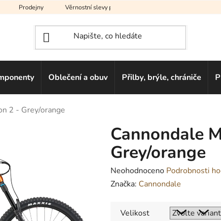
Prodejny
Věrnostní slevy pro vás
Na splátky
Hodno
mponenty
Oblečení a obuv
Přilby, brýle, chrániče
P
n 2 - Grey/orange
Cannondale Mo
Grey/orange
Průměrné
Neohodnoceno
Podrobnosti ho
hodnocení
Značka:
Cannondale
produktu
je
Velikost