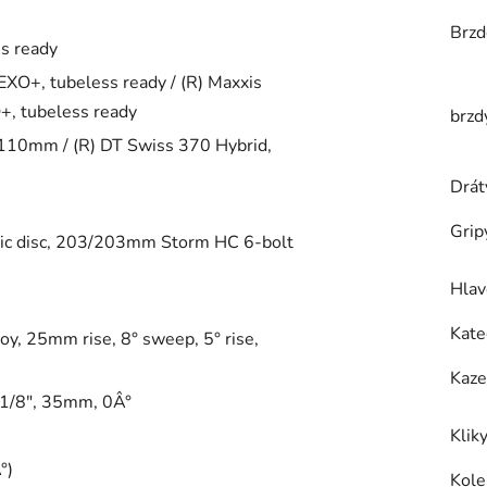
Brzd
s ready
EXO+, tubeless ready / (R) Maxxis
+, tubeless ready
brzd
110mm / (R) DT Swiss 370 Hybrid,
Drát
Grip
ic disc, 203/203mm Storm HC 6-bolt
Hlav
Kate
y, 25mm rise, 8° sweep, 5° rise,
Kaze
-1/8", 35mm, 0Â°
Klik
°)
Kole