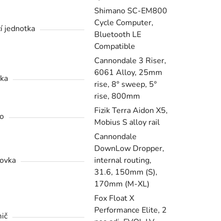
Shimano SC-EM800
Cycle Computer,
cí jednotka
Bluetooth LE
Compatible
Cannondale 3 Riser,
6061 Alloy, 25mm
tka
rise, 8° sweep, 5°
rise, 800mm
Fizik Terra Aidon X5,
o
Mobius S alloy rail
Cannondale
DownLow Dropper,
ovka
internal routing,
31.6, 150mm (S),
170mm (M-XL)
Fox Float X
Performance Elite, 2
ič