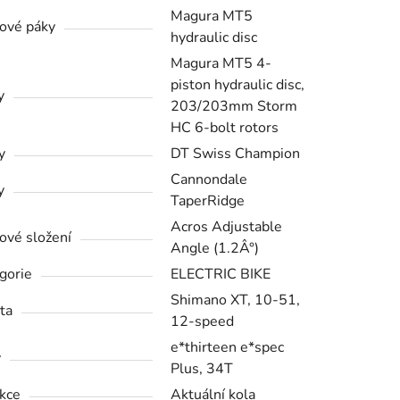
Magura MT5
ové páky
hydraulic disc
Magura MT5 4-
piston hydraulic disc,
y
203/203mm Storm
HC 6-bolt rotors
y
DT Swiss Champion
Cannondale
y
TaperRidge
Acros Adjustable
ové složení
Angle (1.2Â°)
gorie
ELECTRIC BIKE
Shimano XT, 10-51,
ta
12-speed
e*thirteen e*spec
y
Plus, 34T
kce
Aktuální kola