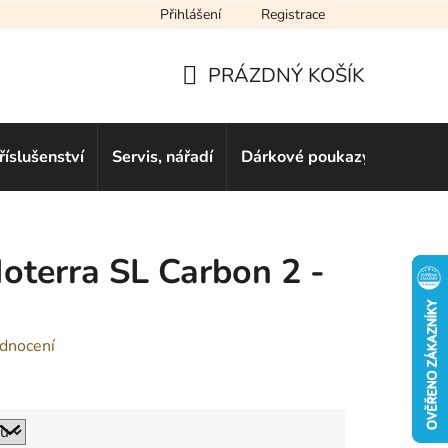
Přihlášení
Registrace
cení obchodu
Novinky
Obchodní podmínky
Podmínky ochra
PRÁZDNÝ KOŠÍK
NÁKUPNÍ
KOŠÍK
říslušenství
Servis, nářadí
Dárkové poukazy
Půjčo
terra SL Carbon 2 -
dnocení