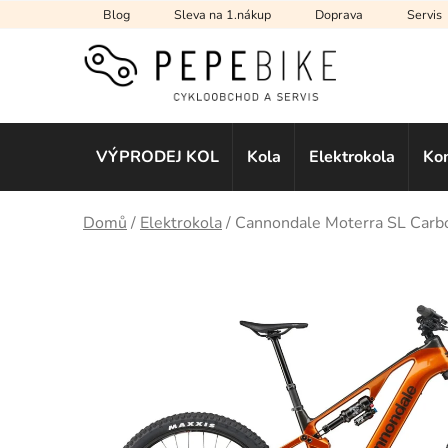
Přejít
Blog
Sleva na 1.nákup
Doprava
Servis
na
obsah
VÝPRODEJ KOL
Kola
Elektrokola
Ko
Domů
/
Elektrokola
/
Cannondale Moterra SL Carbo