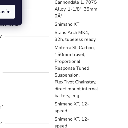
Cannondale 1, 7075
stavec
Alloy, 1-1/8", 35mm,
lasím
0Â°
azovačka
Shimano XT
Stans Arch MK4,
y
32h, tubeless ready
Moterra SL Carbon,
150mm travel,
Proportional
Response Tuned
Suspension,
FlexPivot Chainstay,
direct mount internal
battery, eng
Shimano XT, 12-
ní
speed
Shimano XT, 12-
z
speed