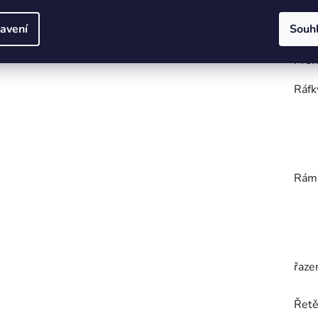
Před
avení
Souh
Přeh
Ráfk
Rám
řaze
Řetě