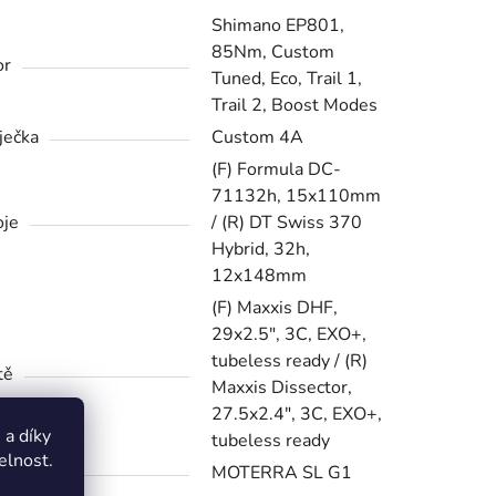
Shimano EP801,
85Nm, Custom
or
Tuned, Eco, Trail 1,
Trail 2, Boost Modes
ječka
Custom 4A
(F) Formula DC-
71132h, 15x110mm
je
/ (R) DT Swiss 370
Hybrid, 32h,
12x148mm
(F) Maxxis DHF,
29x2.5", 3C, EXO+,
tubeless ready / (R)
tě
Maxxis Dissector,
27.5x2.4", 3C, EXO+,
a díky
tubeless ready
elnost.
forma
MOTERRA SL G1