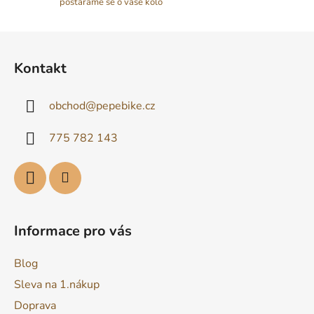
postaráme se o vaše kolo
Z
á
Kontakt
p
a
obchod
@
pepebike.cz
t
í
775 782 143
Informace pro vás
Blog
Sleva na 1.nákup
Doprava