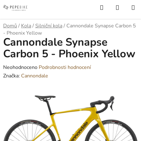
Přejít
Hledat
NÁKUP
na
KOŠÍK
obsah
Domů
/
Kola
/
Silniční kola
/
Cannondale Synapse Carbon 5
- Phoenix Yellow
Cannondale Synapse
Carbon 5 - Phoenix Yellow
Průměrné
Neohodnoceno
Podrobnosti hodnocení
hodnocení
Značka:
Cannondale
produktu
je
0,0
z
5
hvězdiček.