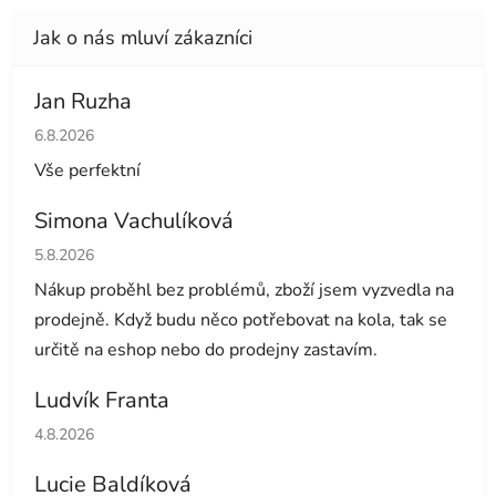
Jan Ruzha
Hodnocení obchodu je 5 z 5 hvězdiček.
6.8.2026
Vše perfektní
Simona Vachulíková
Hodnocení obchodu je 5 z 5 hvězdiček.
5.8.2026
Nákup proběhl bez problémů, zboží jsem vyzvedla na
prodejně. Když budu něco potřebovat na kola, tak se
určitě na eshop nebo do prodejny zastavím.
Ludvík Franta
Hodnocení obchodu je 5 z 5 hvězdiček.
4.8.2026
Lucie Baldíková