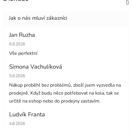
Jan Ruzha
Hodnocení obchodu je 5 z 5 hvězdiček.
6.8.2026
Vše perfektní
Simona Vachulíková
Hodnocení obchodu je 5 z 5 hvězdiček.
5.8.2026
Nákup proběhl bez problémů, zboží jsem vyzvedla na
prodejně. Když budu něco potřebovat na kola, tak se
určitě na eshop nebo do prodejny zastavím.
Ludvík Franta
Hodnocení obchodu je 5 z 5 hvězdiček.
4.8.2026