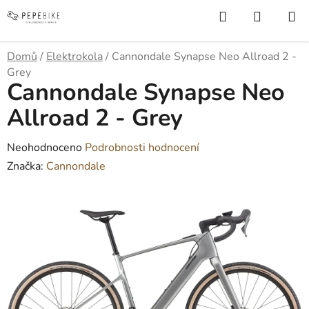
Přejít
Hledat
NÁKUP
na
KOŠÍK
obsah
Domů
/
Elektrokola
/
Cannondale Synapse Neo Allroad 2 -
Grey
Cannondale Synapse Neo
Allroad 2 - Grey
Průměrné
Neohodnoceno
Podrobnosti hodnocení
hodnocení
Značka:
Cannondale
produktu
je
0,0
z
5
hvězdiček.