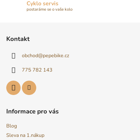
Cyklo servis
postaráme se o vaše kolo
Z
á
Kontakt
p
a
obchod
@
pepebike.cz
t
í
775 782 143
Informace pro vás
Blog
Sleva na 1.nákup