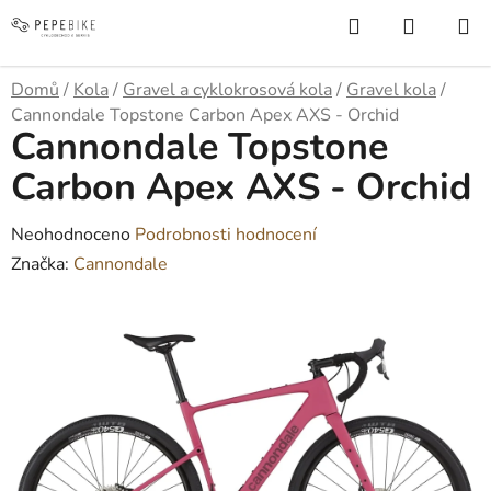
Přejít
Hledat
NÁKUP
na
KOŠÍK
obsah
Domů
/
Kola
/
Gravel a cyklokrosová kola
/
Gravel kola
/
Cannondale Topstone Carbon Apex AXS - Orchid
Cannondale Topstone
Carbon Apex AXS - Orchid
Průměrné
Neohodnoceno
Podrobnosti hodnocení
hodnocení
Značka:
Cannondale
produktu
je
0,0
z
5
hvězdiček.