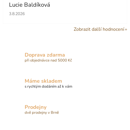
Lucie Baldíková
Hodnocení obchodu je 5 z 5 hvězdiček.
3.8.2026
Zobrazit další hodnocení
Doprava zdarma
při objednávce nad 5000 Kč
Máme skladem
s rychlým dodáním až k vám
Prodejny
dvě prodejny v Brně