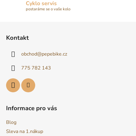
Cyklo servis
postaráme se o vaše kolo
Z
á
Kontakt
p
a
obchod
@
pepebike.cz
t
í
775 782 143
Informace pro vás
Blog
Sleva na 1.nákup