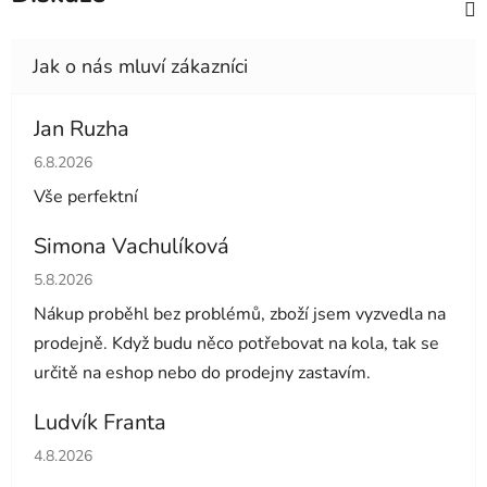
Jan Ruzha
Hodnocení obchodu je 5 z 5 hvězdiček.
6.8.2026
Vše perfektní
Simona Vachulíková
Hodnocení obchodu je 5 z 5 hvězdiček.
5.8.2026
Nákup proběhl bez problémů, zboží jsem vyzvedla na
prodejně. Když budu něco potřebovat na kola, tak se
určitě na eshop nebo do prodejny zastavím.
Ludvík Franta
Hodnocení obchodu je 5 z 5 hvězdiček.
4.8.2026