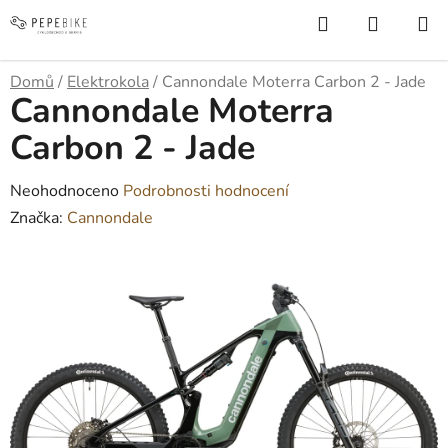
Přejít
Hledat
NÁKUP
na
KOŠÍK
obsah
Domů
/
Elektrokola
/
Cannondale Moterra Carbon 2 - Jade
Cannondale Moterra
Carbon 2 - Jade
Průměrné
Neohodnoceno
Podrobnosti hodnocení
hodnocení
Značka:
Cannondale
produktu
je
0,0
z
5
hvězdiček.