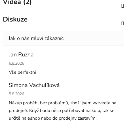
Videa (2)
Diskuze
Jan Ruzha
Hodnocení obchodu je 5 z 5 hvězdiček.
6.8.2026
Vše perfektní
Simona Vachulíková
Hodnocení obchodu je 5 z 5 hvězdiček.
5.8.2026
Nákup proběhl bez problémů, zboží jsem vyzvedla na
prodejně. Když budu něco potřebovat na kola, tak se
určitě na eshop nebo do prodejny zastavím.