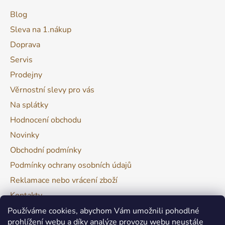
Blog
Sleva na 1.nákup
Doprava
Servis
Prodejny
Věrnostní slevy pro vás
Na splátky
Hodnocení obchodu
Novinky
Obchodní podmínky
Podmínky ochrany osobních údajů
Reklamace nebo vrácení zboží
Kontakty
Moje objednávka
Používáme cookies, abychom Vám umožnili pohodlné
prohlížení webu a díky analýze provozu webu neustále