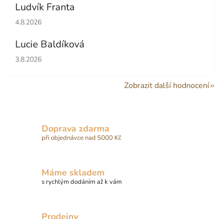
Ludvík Franta
Hodnocení obchodu je 5 z 5 hvězdiček.
4.8.2026
Lucie Baldíková
Hodnocení obchodu je 5 z 5 hvězdiček.
3.8.2026
Zobrazit další hodnocení
Doprava zdarma
při objednávce nad 5000 Kč
Máme skladem
s rychlým dodáním až k vám
Prodejny