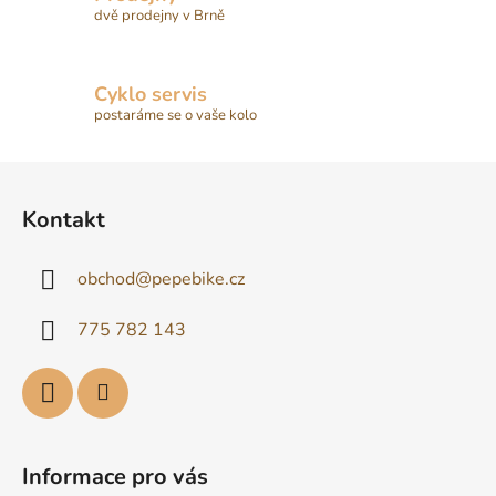
dvě prodejny v Brně
Cyklo servis
postaráme se o vaše kolo
Z
á
Kontakt
p
a
obchod
@
pepebike.cz
t
í
775 782 143
Informace pro vás