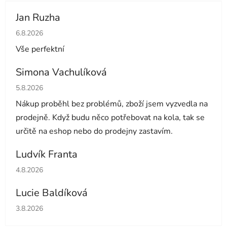
Jan Ruzha
Hodnocení obchodu je 5 z 5 hvězdiček.
6.8.2026
Vše perfektní
Simona Vachulíková
Hodnocení obchodu je 5 z 5 hvězdiček.
5.8.2026
Nákup proběhl bez problémů, zboží jsem vyzvedla na
prodejně. Když budu něco potřebovat na kola, tak se
určitě na eshop nebo do prodejny zastavím.
Ludvík Franta
Hodnocení obchodu je 5 z 5 hvězdiček.
4.8.2026
Lucie Baldíková
Hodnocení obchodu je 5 z 5 hvězdiček.
3.8.2026