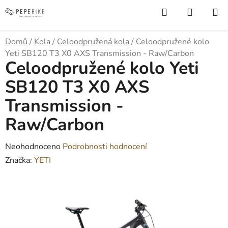
Přejít
Hledat
NÁKUP
na
KOŠÍK
obsah
Domů
/
Kola
/
Celoodpružená kola
/
Celoodpružené kolo
Yeti SB120 T3 X0 AXS Transmission - Raw/Carbon
Celoodpružené kolo Yeti
SB120 T3 X0 AXS
Transmission -
Raw/Carbon
Průměrné
Neohodnoceno
Podrobnosti hodnocení
hodnocení
Značka:
YETI
produktu
je
0,0
z