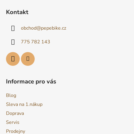
Z
á
Kontakt
p
a
obchod
@
pepebike.cz
t
í
775 782 143
Informace pro vás
Blog
Sleva na 1.nákup
Doprava
Servis
Prodejny