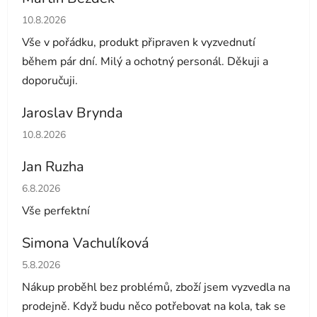
Hodnocení obchodu je 5 z 5 hvězdiček.
10.8.2026
Vše v pořádku, produkt připraven k vyzvednutí
během pár dní. Milý a ochotný personál. Děkuji a
doporučuji.
Jaroslav Brynda
Hodnocení obchodu je 5 z 5 hvězdiček.
10.8.2026
Jan Ruzha
Hodnocení obchodu je 5 z 5 hvězdiček.
6.8.2026
Vše perfektní
Simona Vachulíková
Hodnocení obchodu je 5 z 5 hvězdiček.
5.8.2026
Nákup proběhl bez problémů, zboží jsem vyzvedla na
prodejně. Když budu něco potřebovat na kola, tak se