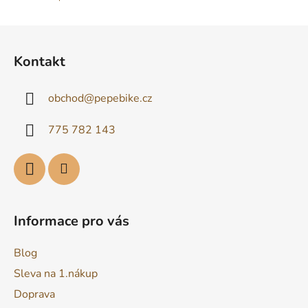
Z
á
Kontakt
p
a
obchod
@
pepebike.cz
t
í
775 782 143
Informace pro vás
Blog
Sleva na 1.nákup
Doprava