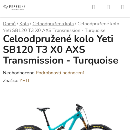
Přejít
Hledat
NÁKUP
na
KOŠÍK
obsah
Domů
/
Kola
/
Celoodpružená kola
/
Celoodpružené kolo
Yeti SB120 T3 X0 AXS Transmission - Turquoise
Celoodpružené kolo Yeti
SB120 T3 X0 AXS
Transmission - Turquoise
Průměrné
Neohodnoceno
Podrobnosti hodnocení
hodnocení
Značka:
YETI
produktu
je
0,0
z
5
hvězdiček.