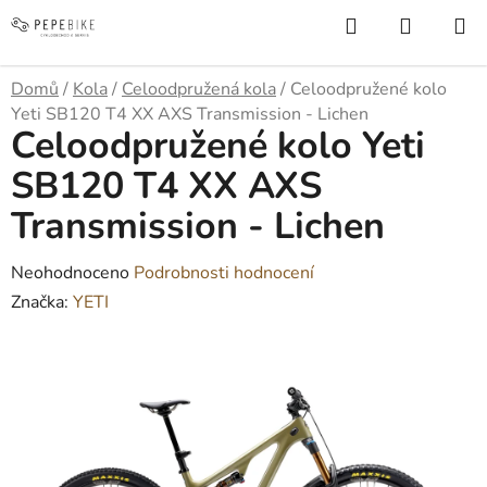
Přejít
Hledat
NÁKUP
na
KOŠÍK
obsah
Domů
/
Kola
/
Celoodpružená kola
/
Celoodpružené kolo
Yeti SB120 T4 XX AXS Transmission - Lichen
Celoodpružené kolo Yeti
SB120 T4 XX AXS
Transmission - Lichen
Průměrné
Neohodnoceno
Podrobnosti hodnocení
hodnocení
Značka:
YETI
produktu
je
0,0
z
5
hvězdiček.