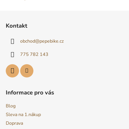
Z
á
Kontakt
p
a
obchod
@
pepebike.cz
t
í
775 782 143
Informace pro vás
Blog
Sleva na 1.nákup
Doprava