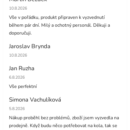
Hodnocení obchodu je 5 z 5 hvězdiček.
10.8.2026
Vše v pořádku, produkt připraven k vyzvednutí
během pár dní. Milý a ochotný personál. Děkuji a
doporučuji.
Jaroslav Brynda
Hodnocení obchodu je 5 z 5 hvězdiček.
10.8.2026
Jan Ruzha
Hodnocení obchodu je 5 z 5 hvězdiček.
6.8.2026
Vše perfektní
Simona Vachulíková
Hodnocení obchodu je 5 z 5 hvězdiček.
5.8.2026
Nákup proběhl bez problémů, zboží jsem vyzvedla na
prodejně. Když budu něco potřebovat na kola, tak se