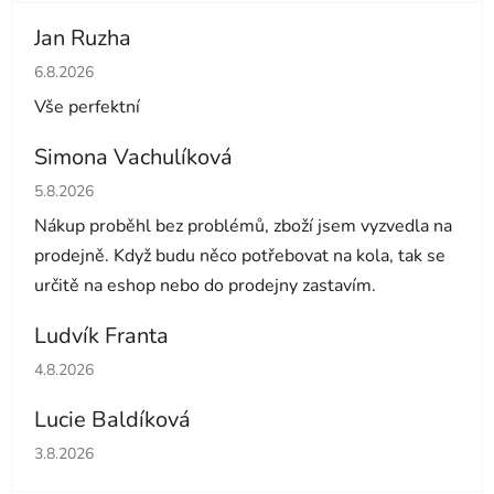
Jan Ruzha
Hodnocení obchodu je 5 z 5 hvězdiček.
6.8.2026
Vše perfektní
Simona Vachulíková
Hodnocení obchodu je 5 z 5 hvězdiček.
5.8.2026
Nákup proběhl bez problémů, zboží jsem vyzvedla na
prodejně. Když budu něco potřebovat na kola, tak se
určitě na eshop nebo do prodejny zastavím.
Ludvík Franta
Hodnocení obchodu je 5 z 5 hvězdiček.
4.8.2026
Lucie Baldíková
Hodnocení obchodu je 5 z 5 hvězdiček.
3.8.2026