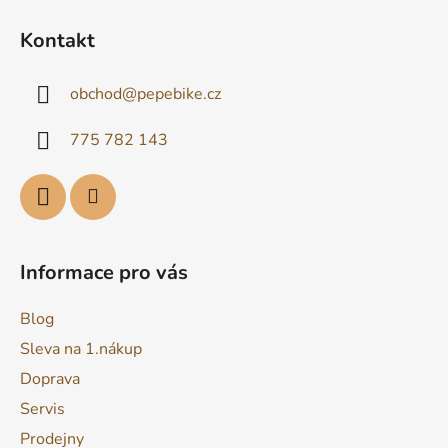
Z
á
Kontakt
p
a
obchod
@
pepebike.cz
t
í
775 782 143
Informace pro vás
Blog
Sleva na 1.nákup
Doprava
Servis
Prodejny