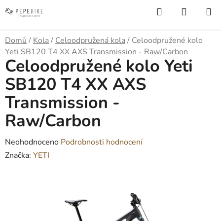
Přejít
Hledat
NÁKUP
na
KOŠÍK
obsah
Domů
/
Kola
/
Celoodpružená kola
/
Celoodpružené kolo
Yeti SB120 T4 XX AXS Transmission - Raw/Carbon
Celoodpružené kolo Yeti
SB120 T4 XX AXS
Transmission -
Raw/Carbon
Průměrné
Neohodnoceno
Podrobnosti hodnocení
hodnocení
Značka:
YETI
produktu
je
0,0
z