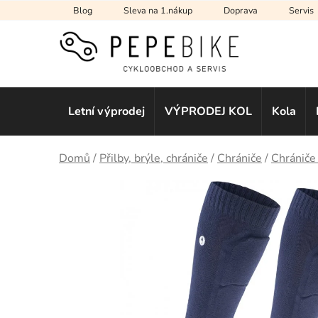
Přejít
Blog
Sleva na 1.nákup
Doprava
Servis
na
obsah
Letní výprodej
VÝPRODEJ KOL
Kola
Domů
/
Přilby, brýle, chrániče
/
Chrániče
/
Chrániče