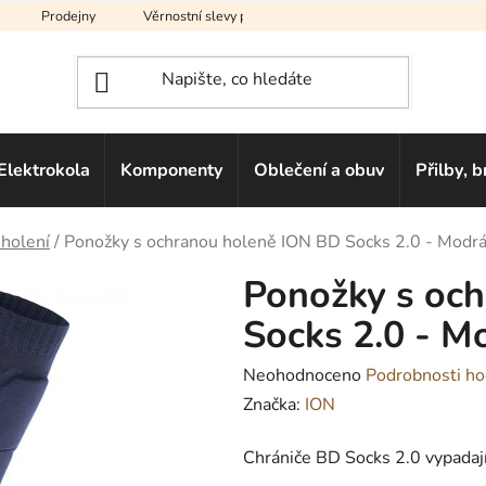
Prodejny
Věrnostní slevy pro vás
Na splátky
Hodno
Elektrokola
Komponenty
Oblečení a obuv
Přilby, b
 holení
/
Ponožky s ochranou holeně ION BD Socks 2.0 - Modr
Ponožky s oc
Socks 2.0 - M
Průměrné
Neohodnoceno
Podrobnosti ho
hodnocení
Značka:
ION
produktu
Chrániče BD Socks 2.0 vypadají 
je