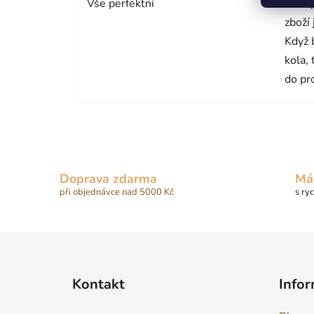
Vše perfektní
Nákup
zboží
Když 
kola,
do pr
Doprava zdarma
Má
při objednávce nad 5000 Kč
s ry
Z
á
Kontakt
Infor
p
a