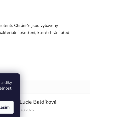
 holeně. Chrániče jsou vybaveny
kteriální ošetření, které chrání před
a díky
elnost.
Lucie Baldíková
lasím
hvězdiček.
Hodnocení obchodu je 5 z 5 hvězdiček.
3.8.2026