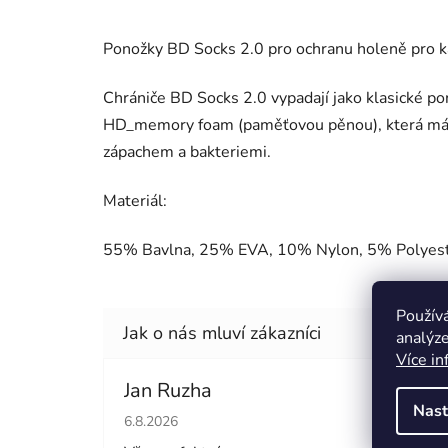
Ponožky BD Socks 2.0 pro ochranu holeně pro kaž
Chrániče BD Socks 2.0 vypadají jako klasické po
HD_memory foam (paměťovou pěnou), která má vel
zápachem a bakteriemi.
Materiál:
55% Bavlna, 25% EVA, 10% Nylon, 5% Polyes
Použív
analýze
Více in
Jan Ruzha
Simo
Nast
Hodnocení obchodu je 5 z 5 hvězdiček.
Hodno
6.8.2026
5.8.20