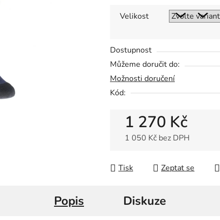
0,0
z
Velikost
5
hvězdiček.
Dostupnost
Můžeme doručit do:
Možnosti doručení
Kód:
1 270 Kč
1 050 Kč bez DPH
Měrná cena:
Tisk
Zeptat se
Popis
Diskuze