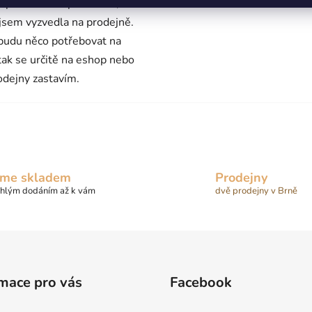
 proběhl bez problémů,
 jsem vyzvedla na prodejně.
budu něco potřebovat na
 tak se určitě na eshop nebo
odejny zastavím.
me skladem
Prodejny
chlým dodáním až k vám
dvě prodejny v Brně
mace pro vás
Facebook