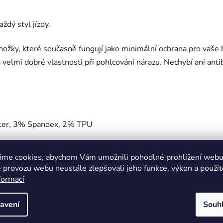
dý styl jízdy.
nožky, které současně fungují jako minimální ochrana pro vaše
mi dobré vlastnosti při pohlcování nárazu. Nechybí ani antiba
ter, 3% Spandex, 2% TPU
áme cookies, abychom Vám umožnili pohodlné prohlížení webu 
 provozu webu neustále zlepšovali jeho funkce, výkon a použit
formací
na Vachulíková
Ludvík Franta
avení
Souh
cení obchodu je 5 z 5 hvězdiček.
Hodnocení obchodu je 5 z 5 
26
4.8.2026