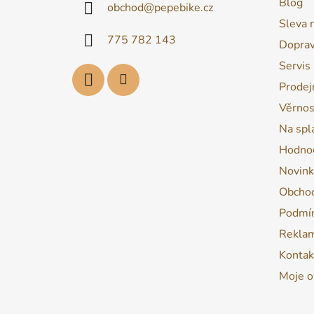
Blog
obchod
@
pepebike.cz
t
Sleva 
í
775 782 143
Dopra
Servis
Prodej
Věrnos
Na spl
Hodnoc
Novink
Obchod
Podmín
Reklam
Kontak
Moje o