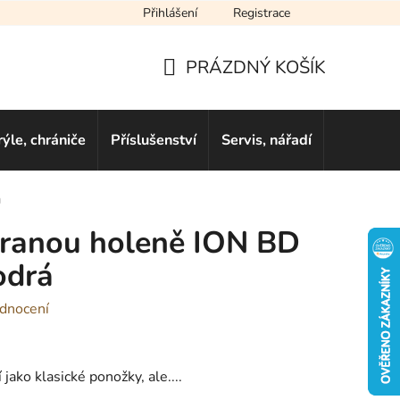
Přihlášení
Registrace
cení obchodu
Novinky
Obchodní podmínky
Podmínky ochra
PRÁZDNÝ KOŠÍK
NÁKUPNÍ
KOŠÍK
rýle, chrániče
Příslušenství
Servis, nářadí
Dárkové 
á
hranou holeně ION BD
odrá
dnocení
jako klasické ponožky, ale....