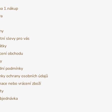
na 1.nákup
va
ny
tní slevy pro vás
átky
ení obchodu
y
ní podmínky
ky ochrany osobních údajů
ace nebo vrácení zboží
ty
bjednávka