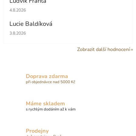
Ludvík Franta
Hodnocení obchodu je 5 z 5 hvězdiček.
4.8.2026
Lucie Baldíková
Hodnocení obchodu je 5 z 5 hvězdiček.
3.8.2026
Zobrazit další hodnocení
Doprava zdarma
při objednávce nad 5000 Kč
Máme skladem
s rychlým dodáním až k vám
Prodejny