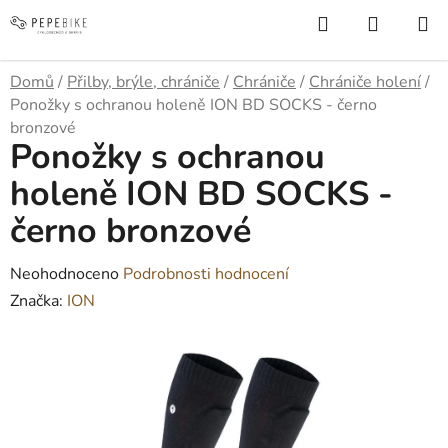
Přejít
Hledat
NÁKUP
na
KOŠÍK
obsah
Domů
/
Přilby, brýle, chrániče
/
Chrániče
/
Chrániče holení
/
Ponožky s ochranou holeně ION BD SOCKS - černo
bronzové
Ponožky s ochranou
holeně ION BD SOCKS -
černo bronzové
Průměrné
Neohodnoceno
Podrobnosti hodnocení
hodnocení
Značka:
ION
produktu
je
0,0
z
5