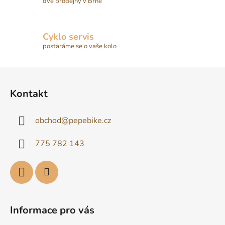
dvě prodejny v Brně
Cyklo servis
postaráme se o vaše kolo
Z
á
Kontakt
p
a
obchod
@
pepebike.cz
t
í
775 782 143
Informace pro vás