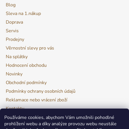
Blog
Sleva na 1.nákup
Doprava
Servis
Prodejny
Věrnostní slevy pro vás
Na splátky
Hodnocení obchodu
Novinky
Obchodní podmínky
Podmínky ochrany osobních údajů
Reklamace nebo vrácení zboží
Kontakty
Moje objednávka
Používáme cookies, abychom Vám umožnili pohodlné
prohlížení webu a díky analýze provozu webu neustále