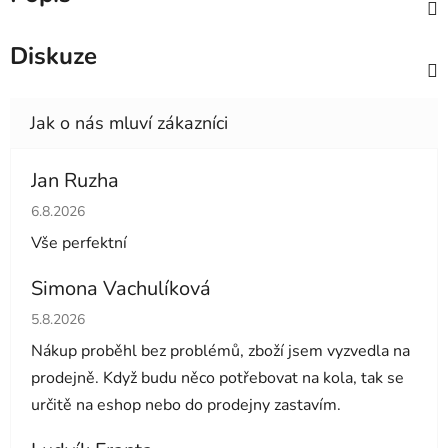
Diskuze
Jan Ruzha
Hodnocení obchodu je 5 z 5 hvězdiček.
6.8.2026
Vše perfektní
Simona Vachulíková
Hodnocení obchodu je 5 z 5 hvězdiček.
5.8.2026
Nákup proběhl bez problémů, zboží jsem vyzvedla na
prodejně. Když budu něco potřebovat na kola, tak se
určitě na eshop nebo do prodejny zastavím.