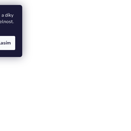
a díky
elnost.
lasím