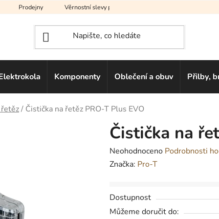
Prodejny
Věrnostní slevy pro vás
Na splátky
Hodno
Elektrokola
Komponenty
Oblečení a obuv
Přilby, b
 řetěz
/
Čistička na řetěz PRO-T Plus EVO
Čistička na ř
Průměrné
Neohodnoceno
Podrobnosti ho
hodnocení
Značka:
Pro-T
produktu
je
Dostupnost
0,0
Můžeme doručit do:
z