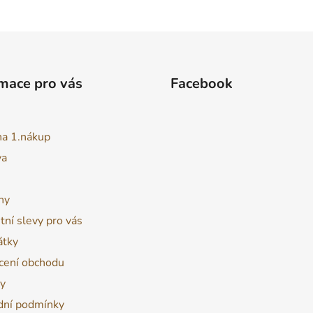
mace pro vás
Facebook
na 1.nákup
va
ny
tní slevy pro vás
átky
ení obchodu
y
ní podmínky