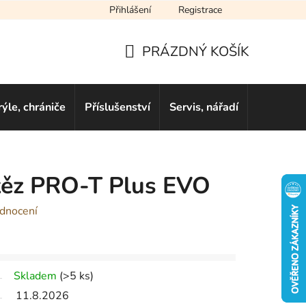
Přihlášení
Registrace
cení obchodu
Novinky
Obchodní podmínky
Podmínky ochra
PRÁZDNÝ KOŠÍK
NÁKUPNÍ
KOŠÍK
rýle, chrániče
Příslušenství
Servis, nářadí
Dárkové 
etěz PRO-T Plus EVO
dnocení
Skladem
(
>5 ks
)
11.8.2026