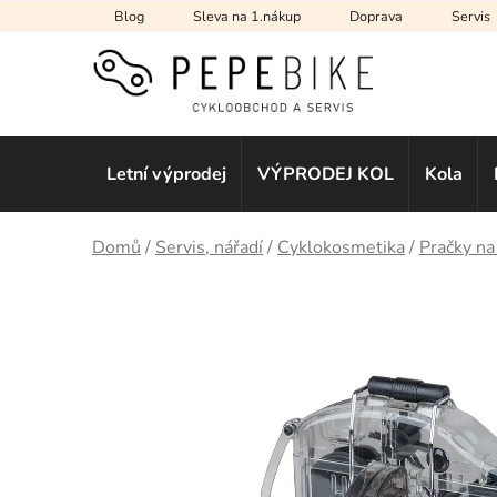
Přejít
Blog
Sleva na 1.nákup
Doprava
Servis
na
obsah
Letní výprodej
VÝPRODEJ KOL
Kola
Domů
/
Servis, nářadí
/
Cyklokosmetika
/
Pračky na