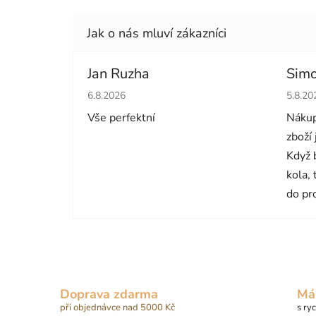
Jan Ruzha
Simo
Hodnocení obchodu je 5 z 5 hvězdiček.
Hodno
6.8.2026
5.8.20
Vše perfektní
Nákup
zboží
Když 
kola,
do pr
Doprava zdarma
Má
při objednávce nad 5000 Kč
s ry