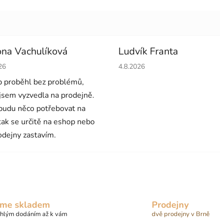
na Vachulíková
Ludvík Franta
cení obchodu je 5 z 5 hvězdiček.
Hodnocení obchodu je 5 z 5 
26
4.8.2026
 proběhl bez problémů,
 jsem vyzvedla na prodejně.
budu něco potřebovat na
 tak se určitě na eshop nebo
odejny zastavím.
me skladem
Prodejny
chlým dodáním až k vám
dvě prodejny v Brně