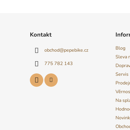
Z
á
Kontakt
Infor
p
a
Blog
obchod
@
pepebike.cz
t
Sleva 
í
775 782 143
Dopra
Servis
Prodej
Věrnos
Na spl
Hodnoc
Novink
Obchod