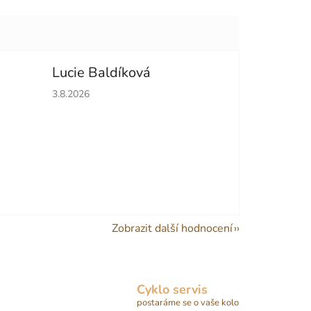
Lucie Baldíková
hvězdiček.
Hodnocení obchodu je 5 z 5 hvězdiček.
3.8.2026
Zobrazit další hodnocení
Cyklo servis
postaráme se o vaše kolo