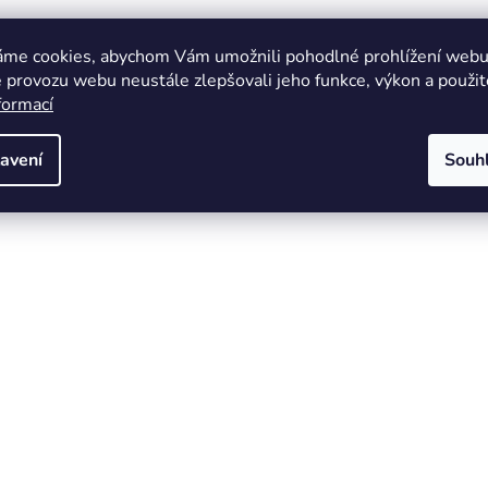
áme cookies, abychom Vám umožnili pohodlné prohlížení webu 
 provozu webu neustále zlepšovali jeho funkce, výkon a použit
formací
avení
Souh