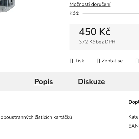
Možnosti doručení
5
Kód:
hvězdiček.
450 Kč
372 Kč bez DPH
Měrná cena:
Tisk
Zeptat se
Popis
Diskuze
Dopl
Kate
í oboustranných čisticích kartáčků
EAN