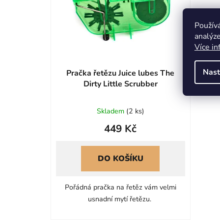
Použív
analýze
Více in
Nast
Pračka řetězu Juice lubes The
Dirty Little Scrubber
Průměrné
Skladem
(
2 ks
)
hodnocení
449 Kč
produktu
je
0,0
DO KOŠÍKU
z
5
Pořádná pračka na řetěz vám velmi
hvězdiček.
usnadní mytí řetězu.