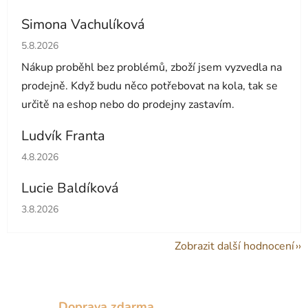
Simona Vachulíková
Hodnocení obchodu je 5 z 5 hvězdiček.
5.8.2026
Nákup proběhl bez problémů, zboží jsem vyzvedla na
prodejně. Když budu něco potřebovat na kola, tak se
určitě na eshop nebo do prodejny zastavím.
Ludvík Franta
Hodnocení obchodu je 5 z 5 hvězdiček.
4.8.2026
Lucie Baldíková
Hodnocení obchodu je 5 z 5 hvězdiček.
3.8.2026
Zobrazit další hodnocení
Doprava zdarma