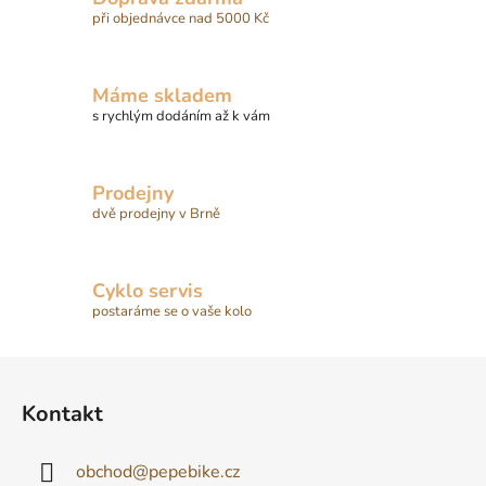
při objednávce nad 5000 Kč
Máme skladem
s rychlým dodáním až k vám
Prodejny
dvě prodejny v Brně
Cyklo servis
postaráme se o vaše kolo
Z
á
Kontakt
p
a
obchod
@
pepebike.cz
t