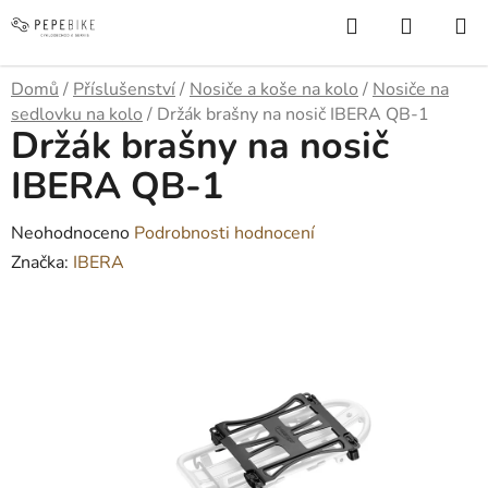
Přejít
Hledat
NÁKUP
na
KOŠÍK
obsah
Domů
/
Příslušenství
/
Nosiče a koše na kolo
/
Nosiče na
sedlovku na kolo
/
Držák brašny na nosič IBERA QB-1
Držák brašny na nosič
IBERA QB-1
Průměrné
Neohodnoceno
Podrobnosti hodnocení
hodnocení
Značka:
IBERA
produktu
je
0,0
z
5
hvězdiček.