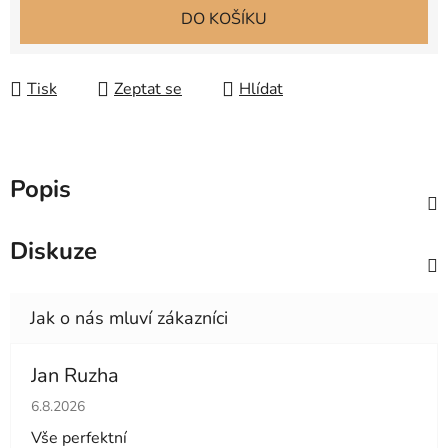
Měrná cena:
DO KOŠÍKU
Tisk
Zeptat se
Hlídat
Popis
Diskuze
Jan Ruzha
Hodnocení obchodu je 5 z 5 hvězdiček.
6.8.2026
Vše perfektní