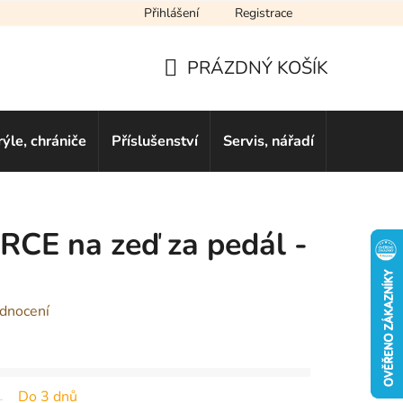
Přihlášení
Registrace
cení obchodu
Novinky
Obchodní podmínky
Podmínky ochra
PRÁZDNÝ KOŠÍK
NÁKUPNÍ
KOŠÍK
rýle, chrániče
Příslušenství
Servis, nářadí
Dárkové 
RCE na zeď za pedál -
dnocení
Do 3 dnů