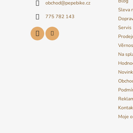
Blog
obchod
@
pepebike.cz
t
Sleva 
í
775 782 143
Dopra
Servis
Prodej
Věrnos
Na spl
Hodnoc
Novink
Obchod
Podmín
Reklam
Kontak
Moje o