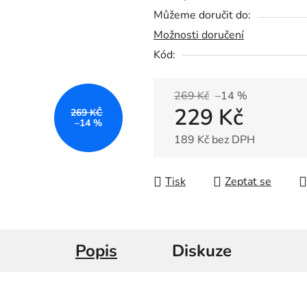
0,0
Můžeme doručit do:
z
Možnosti doručení
5
Kód:
hvězdiček.
269 Kč
–14 %
229 Kč
269 KČ
–14 %
189 Kč bez DPH
Měrná cena:
Tisk
Zeptat se
Popis
Diskuze