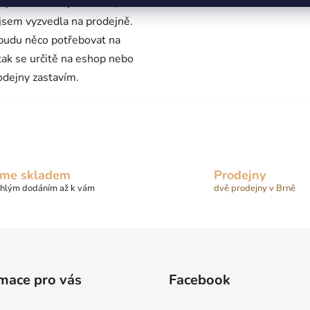
 proběhl bez problémů,
 jsem vyzvedla na prodejně.
budu něco potřebovat na
 tak se určitě na eshop nebo
odejny zastavím.
me skladem
Prodejny
chlým dodáním až k vám
dvě prodejny v Brně
mace pro vás
Facebook