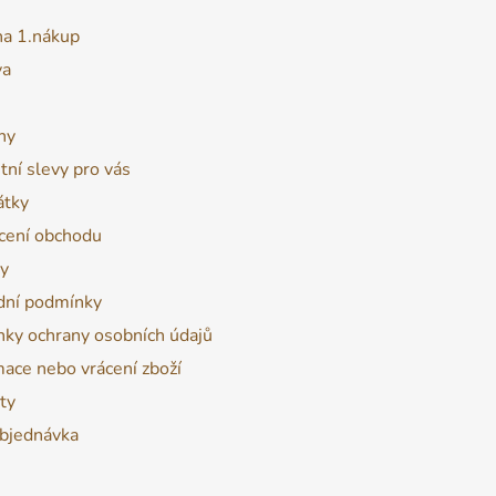
na 1.nákup
va
ny
tní slevy pro vás
átky
ení obchodu
y
ní podmínky
ky ochrany osobních údajů
ace nebo vrácení zboží
ty
bjednávka