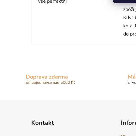
Vše perfektní
Nákup
zboží
Když 
kola,
do pr
Doprava zdarma
Má
při objednávce nad 5000 Kč
s ry
Z
á
Kontakt
Infor
p
a