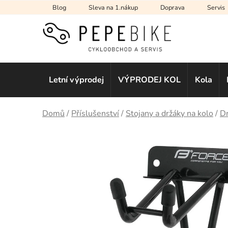
Přejít
Blog
Sleva na 1.nákup
Doprava
Servis
na
obsah
Letní výprodej
VÝPRODEJ KOL
Kola
Domů
/
Příslušenství
/
Stojany a držáky na kolo
/
Dr