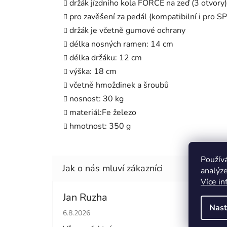
držák jízdního kola FORCE na zeď (3 otvory)
pro zavěšení za pedál (kompatibilní i pro S
držák je včetně gumové ochrany
délka nosných ramen: 14 cm
délka držáku: 12 cm
výška: 18 cm
včetně hmoždinek a šroubů
nosnost: 30 kg
materiál:Fe železo
hmotnost: 350 g
Použív
analýze
Více in
Jan Ruzha
Simo
Nast
Hodnocení obchodu je 5 z 5 hvězdiček.
Hodno
6.8.2026
5.8.20