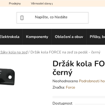
Prodejny
Věrnostní slevy pro vás
Na splátky
Hodno
Elektrokola
Komponenty
Oblečení a obuv
Přilby, b
žáky kola na zeď
/
Držák kola FORCE na zeď za pedál - černý
Držák kola FO
černý
Průměrné
Neohodnoceno
Podrobnosti ho
hodnocení
Značka:
Force
produktu
je
Dostupnost