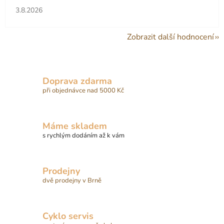
Hodnocení obchodu je 5 z 5 hvězdiček.
3.8.2026
Zobrazit další hodnocení
Doprava zdarma
při objednávce nad 5000 Kč
Máme skladem
s rychlým dodáním až k vám
Prodejny
dvě prodejny v Brně
Cyklo servis