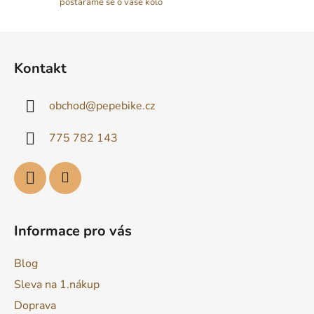
postaráme se o vaše kolo
Z
á
Kontakt
p
a
obchod
@
pepebike.cz
t
í
775 782 143
Informace pro vás
Blog
Sleva na 1.nákup
Doprava