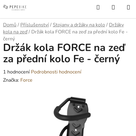
Přejít
Hledat
NÁKUP
na
KOŠÍK
obsah
Domů
/
Příslušenství
/
Stojany a držáky na kolo
/
Držáky
kola na zeď
/
Držák kola FORCE na zeď za přední kolo Fe -
černý
Držák kola FORCE na zeď
za přední kolo Fe - černý
Průměrné
1 hodnocení
Podrobnosti hodnocení
hodnocení
Značka:
Force
produktu
je
4,0
z
5
hvězdiček.