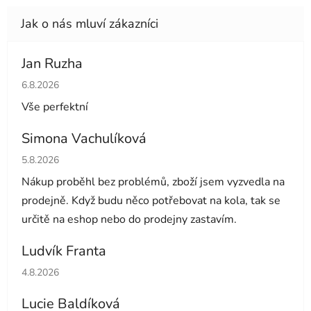
Jan Ruzha
Hodnocení obchodu je 5 z 5 hvězdiček.
6.8.2026
Vše perfektní
Simona Vachulíková
Hodnocení obchodu je 5 z 5 hvězdiček.
5.8.2026
Nákup proběhl bez problémů, zboží jsem vyzvedla na
prodejně. Když budu něco potřebovat na kola, tak se
určitě na eshop nebo do prodejny zastavím.
Ludvík Franta
Hodnocení obchodu je 5 z 5 hvězdiček.
4.8.2026
Lucie Baldíková