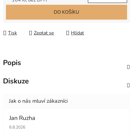
164 Kč bez DPH
Měrná cena:
DO KOŠÍKU
Tisk
Zeptat se
Hlídat
Popis
Diskuze
Jan Ruzha
Hodnocení obchodu je 5 z 5 hvězdiček.
6.8.2026