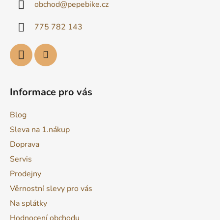
obchod
@
pepebike.cz
t
í
775 782 143
Informace pro vás
Blog
Sleva na 1.nákup
Doprava
Servis
Prodejny
Věrnostní slevy pro vás
Na splátky
Hodnocení obchodu