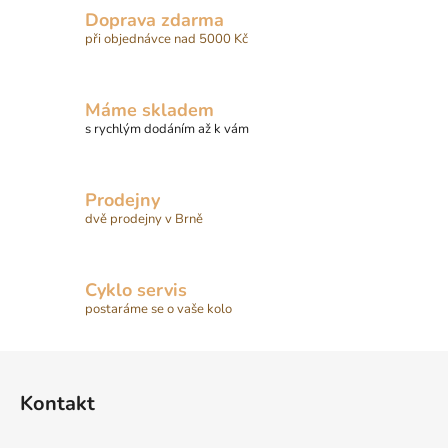
Doprava zdarma
při objednávce nad 5000 Kč
Máme skladem
s rychlým dodáním až k vám
Prodejny
dvě prodejny v Brně
Cyklo servis
postaráme se o vaše kolo
Z
á
Kontakt
p
a