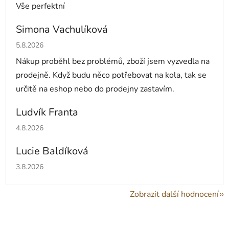
Vše perfektní
Simona Vachulíková
Hodnocení obchodu je 5 z 5 hvězdiček.
5.8.2026
Nákup proběhl bez problémů, zboží jsem vyzvedla na
prodejně. Když budu něco potřebovat na kola, tak se
určitě na eshop nebo do prodejny zastavím.
Ludvík Franta
Hodnocení obchodu je 5 z 5 hvězdiček.
4.8.2026
Lucie Baldíková
Hodnocení obchodu je 5 z 5 hvězdiček.
3.8.2026
Zobrazit další hodnocení