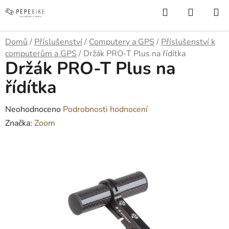
Přejít
Hledat
NÁKUP
na
KOŠÍK
obsah
Domů
/
Příslušenství
/
Computery a GPS
/
Příslušenství k
computerům a GPS
/
Držák PRO-T Plus na řídítka
Držák PRO-T Plus na
řídítka
Průměrné
Neohodnoceno
Podrobnosti hodnocení
hodnocení
Značka:
Zoom
produktu
je
0,0
z
5
hvězdiček.