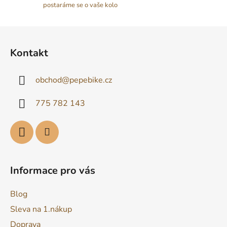
postaráme se o vaše kolo
Z
á
Kontakt
p
a
obchod
@
pepebike.cz
t
í
775 782 143
Informace pro vás
Blog
Sleva na 1.nákup
Doprava