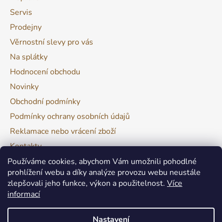
Servis
Prodejny
Věrnostní slevy pro vás
Na splátky
Hodnocení obchodu
Novinky
Obchodní podmínky
Podmínky ochrany osobních údajů
Reklamace nebo vrácení zboží
Kontakty
Moje objednávka
Používáme cookies, abychom Vám umožnili pohodlné
prohlížení webu a díky analýze provozu webu neustále
zlepšovali jeho funkce, výkon a použitelnost.
Více
Facebook
informací
Nastavení