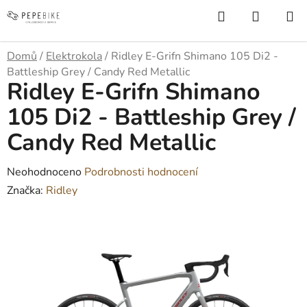
Přejít
Hledat
NÁKUP
na
KOŠÍK
obsah
Domů
/
Elektrokola
/
Ridley E-Grifn Shimano 105 Di2 -
Battleship Grey / Candy Red Metallic
Ridley E-Grifn Shimano
105 Di2 - Battleship Grey /
Candy Red Metallic
Průměrné
Neohodnoceno
Podrobnosti hodnocení
hodnocení
Značka:
Ridley
produktu
je
0,0
z
5
hvězdiček.