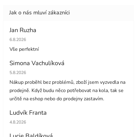
Jan Ruzha
Hodnocení obchodu je 5 z 5 hvězdiček.
6.8.2026
Vše perfektní
Simona Vachulíková
Hodnocení obchodu je 5 z 5 hvězdiček.
5.8.2026
Nákup proběhl bez problémů, zboží jsem vyzvedla na
prodejně. Když budu něco potřebovat na kola, tak se
určitě na eshop nebo do prodejny zastavím.
Ludvík Franta
Hodnocení obchodu je 5 z 5 hvězdiček.
4.8.2026
Lucie Baldíková