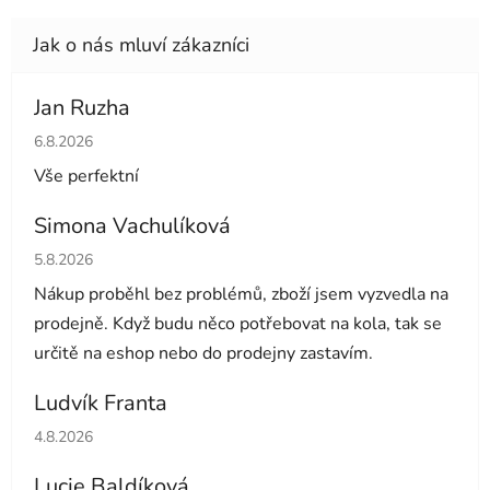
Jan Ruzha
Hodnocení obchodu je 5 z 5 hvězdiček.
6.8.2026
Vše perfektní
Simona Vachulíková
Hodnocení obchodu je 5 z 5 hvězdiček.
5.8.2026
Nákup proběhl bez problémů, zboží jsem vyzvedla na
prodejně. Když budu něco potřebovat na kola, tak se
určitě na eshop nebo do prodejny zastavím.
Ludvík Franta
Hodnocení obchodu je 5 z 5 hvězdiček.
4.8.2026
Lucie Baldíková