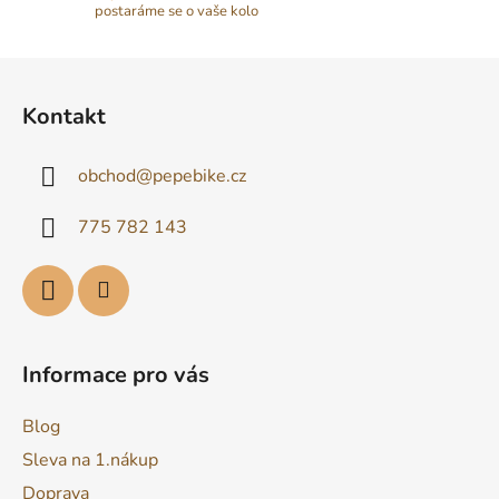
postaráme se o vaše kolo
Z
á
Kontakt
p
a
obchod
@
pepebike.cz
t
í
775 782 143
Informace pro vás
Blog
Sleva na 1.nákup
Doprava