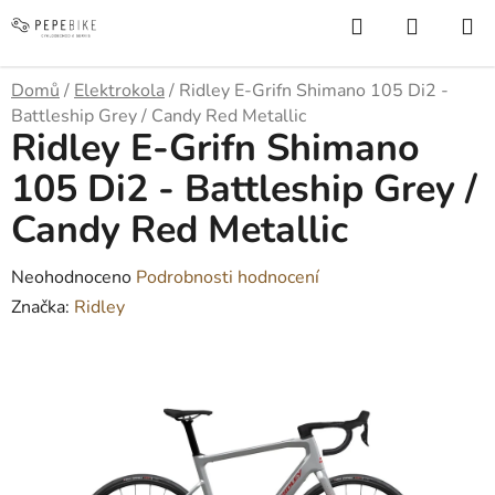
Přejít
Hledat
NÁKUP
na
KOŠÍK
obsah
Domů
/
Elektrokola
/
Ridley E-Grifn Shimano 105 Di2 -
Battleship Grey / Candy Red Metallic
Ridley E-Grifn Shimano
105 Di2 - Battleship Grey /
Candy Red Metallic
Průměrné
Neohodnoceno
Podrobnosti hodnocení
hodnocení
Značka:
Ridley
produktu
je
0,0
z
5
hvězdiček.