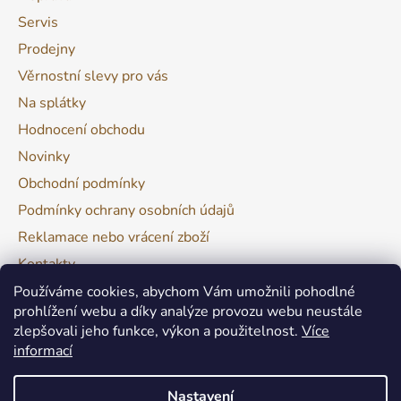
Servis
Prodejny
Věrnostní slevy pro vás
Na splátky
Hodnocení obchodu
Novinky
Obchodní podmínky
Podmínky ochrany osobních údajů
Reklamace nebo vrácení zboží
Kontakty
Moje objednávka
Používáme cookies, abychom Vám umožnili pohodlné
prohlížení webu a díky analýze provozu webu neustále
zlepšovali jeho funkce, výkon a použitelnost.
Více
Facebook
informací
Nastavení