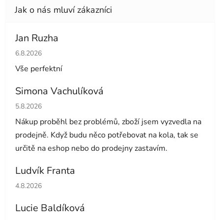
Jan Ruzha
Hodnocení obchodu je 5 z 5 hvězdiček.
6.8.2026
Vše perfektní
Simona Vachulíková
Hodnocení obchodu je 5 z 5 hvězdiček.
5.8.2026
Nákup proběhl bez problémů, zboží jsem vyzvedla na
prodejně. Když budu něco potřebovat na kola, tak se
určitě na eshop nebo do prodejny zastavím.
Ludvík Franta
Hodnocení obchodu je 5 z 5 hvězdiček.
4.8.2026
Lucie Baldíková