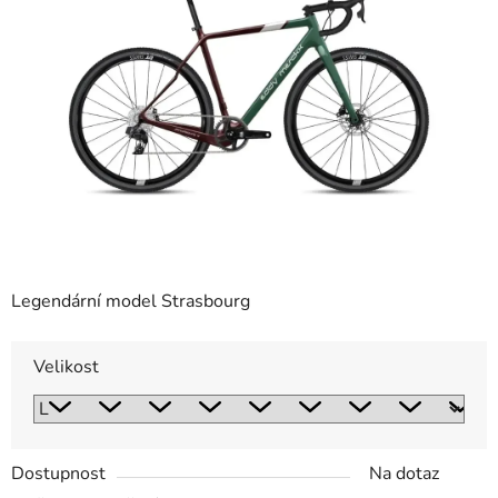
5
hvězdiček.
Legendární model Strasbourg
Velikost
Dostupnost
Na dotaz