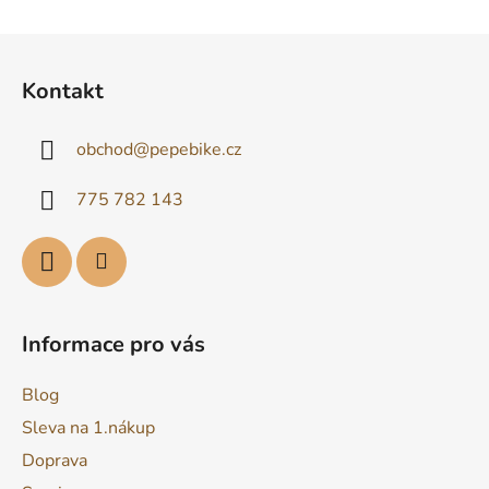
Z
á
Kontakt
p
a
obchod
@
pepebike.cz
t
í
775 782 143
Informace pro vás
Blog
Sleva na 1.nákup
Doprava