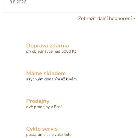
Hodnocení obchodu je 5 z 5 hvězdiček.
3.8.2026
Zobrazit další hodnocení
Doprava zdarma
při objednávce nad 5000 Kč
Máme skladem
s rychlým dodáním až k vám
Prodejny
dvě prodejny v Brně
Cyklo servis
postaráme se o vaše kolo