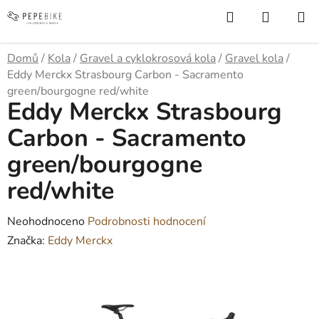
Přejít
Hledat
NÁKUP
na
KOŠÍK
obsah
Domů
/
Kola
/
Gravel a cyklokrosová kola
/
Gravel kola
/
Eddy Merckx Strasbourg Carbon - Sacramento
green/bourgogne red/white
Eddy Merckx Strasbourg
Carbon - Sacramento
green/bourgogne
red/white
Průměrné
Neohodnoceno
Podrobnosti hodnocení
hodnocení
Značka:
Eddy Merckx
produktu
je
0,0
z