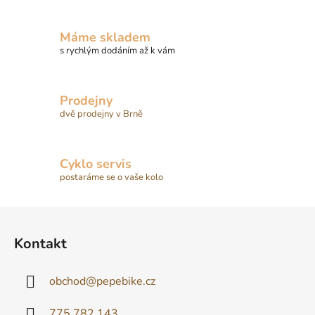
Máme skladem
s rychlým dodáním až k vám
Prodejny
dvě prodejny v Brně
Cyklo servis
postaráme se o vaše kolo
Z
á
Kontakt
p
a
obchod
@
pepebike.cz
t
í
775 782 143