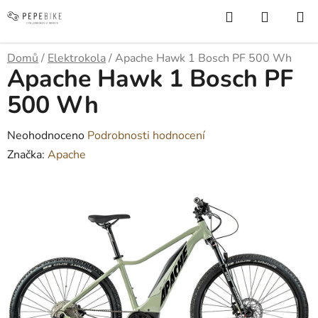
Přejít
Hledat
NÁKUP
na
KOŠÍK
obsah
Domů
/
Elektrokola
/
Apache Hawk 1 Bosch PF 500 Wh
Apache Hawk 1 Bosch PF
500 Wh
Průměrné
Neohodnoceno
Podrobnosti hodnocení
hodnocení
Značka:
Apache
produktu
je
0,0
z
5
hvězdiček.