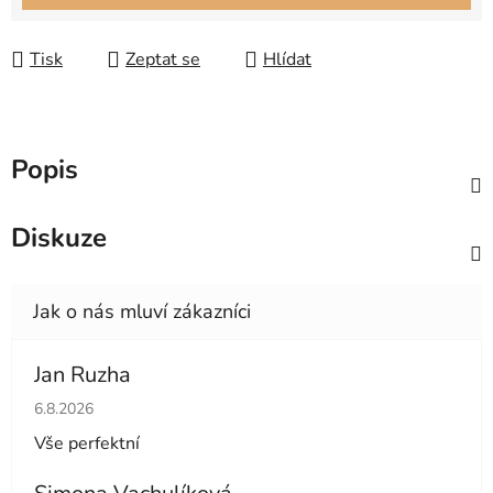
Tisk
Zeptat se
Hlídat
Popis
Diskuze
Jan Ruzha
Hodnocení obchodu je 5 z 5 hvězdiček.
6.8.2026
Vše perfektní