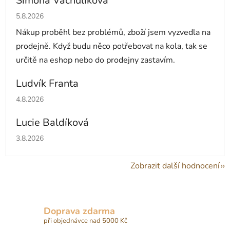
Simona Vachulíková
Hodnocení obchodu je 5 z 5 hvězdiček.
5.8.2026
Nákup proběhl bez problémů, zboží jsem vyzvedla na
prodejně. Když budu něco potřebovat na kola, tak se
určitě na eshop nebo do prodejny zastavím.
Ludvík Franta
Hodnocení obchodu je 5 z 5 hvězdiček.
4.8.2026
Lucie Baldíková
Hodnocení obchodu je 5 z 5 hvězdiček.
3.8.2026
Zobrazit další hodnocení
Doprava zdarma
při objednávce nad 5000 Kč