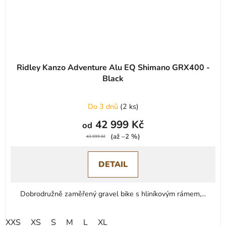
Ridley Kanzo Adventure Alu EQ Shimano GRX400 -
Black
Do 3 dnů
(
2 ks
)
42 999 Kč
od
(až –2 %)
43 999 Kč
DETAIL
Dobrodružně zaměřený gravel bike s hliníkovým rámem,...
XXS
XS
S
M
L
XL