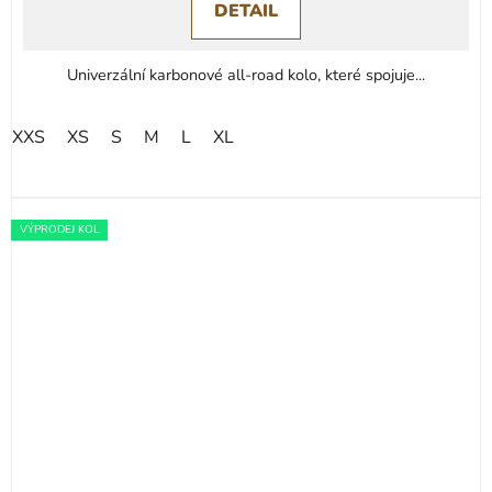
DETAIL
Univerzální karbonové all-road kolo, které spojuje...
XXS
XS
S
M
L
XL
VÝPRODEJ KOL