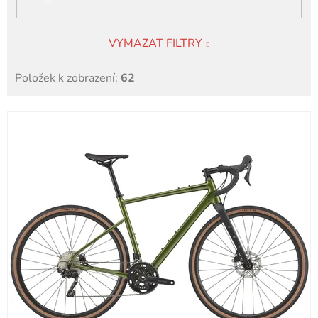
VYMAZAT FILTRY
Položek k zobrazení:
62
V
ý
p
i
s
p
r
o
d
u
k