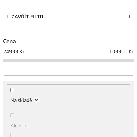
z
e
ZAVŘÍT FILTR
n
í
p
Cena
r
o
24999
Kč
109900
Kč
d
u
k
t
ů
Na skladě
51
Akce
0