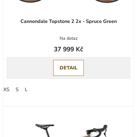
t
ů
Cannondale Topstone 2 2x - Spruce Green
Na dotaz
37 999 Kč
DETAIL
XS
S
L