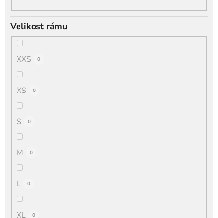
Velikost rámu
XXS
0
XS
0
S
0
M
0
L
0
XL
0