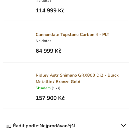
Na dotaz
114 999 Kč
Cannondale Topstone Carbon 4 - PLT
Na dotaz
64 999 Kč
Ridley Astr Shimano GRX800 Di2 - Black
Metallic / Bronze Gold
Skladem
(
)
1 ks
157 900 Kč
Ř
Řadit podle:
Nejprodávanější
a