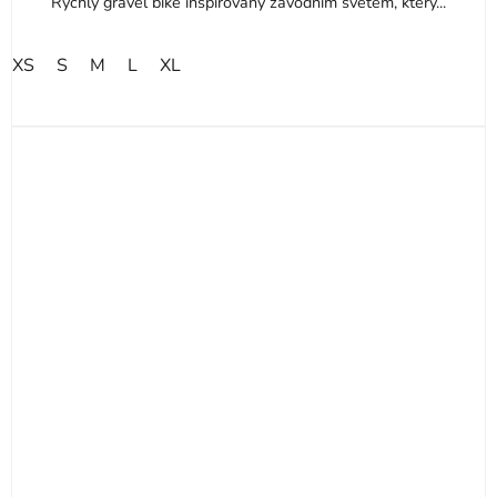
Rychlý gravel bike inspirovaný závodním světem, který...
XS
S
M
L
XL