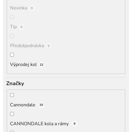
Novinka
0
Tip
0
Předobjednávka
0
Výprodej kol
22
Značky
Cannondale
10
CANNONDALE kola a rámy
9