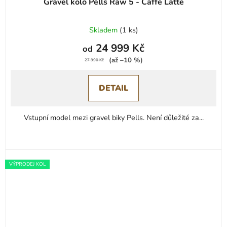
Gravel kolo Pells Raw 5 - Caffe Latte
Skladem
(
1 ks
)
24 999 Kč
od
(až –10 %)
27 990 Kč
DETAIL
Vstupní model mezi gravel biky Pells. Není důležité za...
VÝPRODEJ KOL