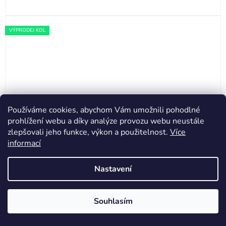
VÝPRODEJ KOL
Používáme cookies, abychom Vám umožnili pohodlné
prohlížení webu a díky analýze provozu webu neustále
zlepšovali jeho funkce, výkon a použitelnost.
Více
informací
Nastavení
Ridley Kanzo Adventure Alu Shimano GRX600 -
Souhlasím
Black / Silver Matt