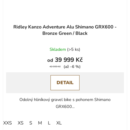
Ridley Kanzo Adventure Alu Shimano GRX600 -
Bronze Green / Black
Skladem
(
>5 ks
)
39 999 Kč
od
(až –6 %)
42 999 Kč
DETAIL
Odolný hliníkový gravel bike s pohonem Shimano
GRX600...
XXS
XS
S
M
L
XL