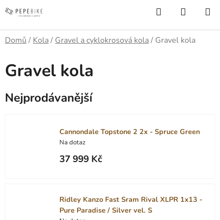
Přejít
Hledat
NÁKUP
na
KOŠÍK
obsah
Domů
/
Kola
/
Gravel a cyklokrosová kola
/
Gravel kola
Gravel kola
Nejprodávanější
Cannondale Topstone 2 2x - Spruce Green
Na dotaz
37 999 Kč
Ridley Kanzo Fast Sram Rival XLPR 1x13 -
Pure Paradise / Silver vel. S