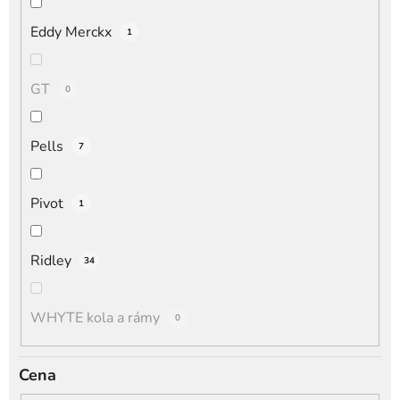
Eddy Merckx
1
GT
0
Pells
7
Pivot
1
Ridley
34
WHYTE kola a rámy
0
Cena