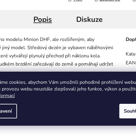
Popis
Diskuze
ho modelu Minion DHF, ale rozšířeným, aby
Dopl
ný jiný model. Středový dezén je vybaven náběhovými
Kate
teré vytvářejí plynulý přechod při náklonu kola.
EAN
udkém brzdění zařezávají do země a pomáhají udržet
áme cookies, abychom Vám umožnili pohodlné prohlížení webu 
te dokonalou kombinaci pro agresivní jízdu na
 provozu webu neustále zlepšovali jeho funkce, výkon a použit
formací
acích pro trail, enduro a sjezd.
avení
Souh