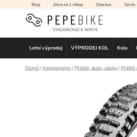
Přejít
Blog
Sleva na 1.nákup
Doprava
Servis
na
obsah
Letní výprodej
VÝPRODEJ KOL
Kola
Domů
/
Komponenty
/
Pláště, duše, pásky
/
Pláště 