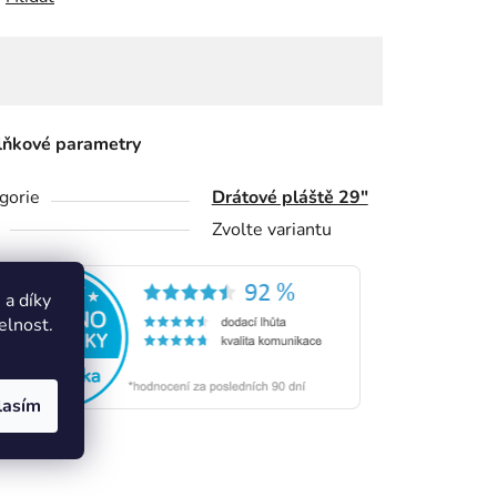
ňkové parametry
gorie
Drátové pláště 29"
Zvolte variantu
a díky
elnost.
lasím