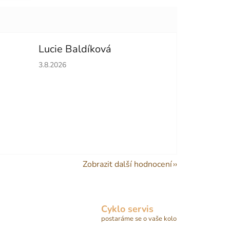
Lucie Baldíková
hvězdiček.
Hodnocení obchodu je 5 z 5 hvězdiček.
3.8.2026
Zobrazit další hodnocení
Cyklo servis
postaráme se o vaše kolo