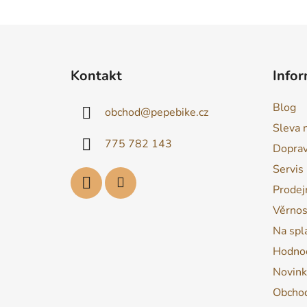
Z
á
Kontakt
Infor
p
a
Blog
obchod
@
pepebike.cz
t
Sleva 
í
775 782 143
Dopra
Servis
Prodej
Věrnos
Na spl
Hodnoc
Novink
Obchod