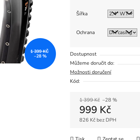
0,0
z
Šířka
5
hvězdiček.
Ochrana
1 399 KČ
Dostupnost
–28 %
Můžeme doručit do:
Možnosti doručení
Kód:
1 399 Kč
–28 %
999 Kč
826 Kč bez DPH
Měrná cena:
Tisk
Zeptat se