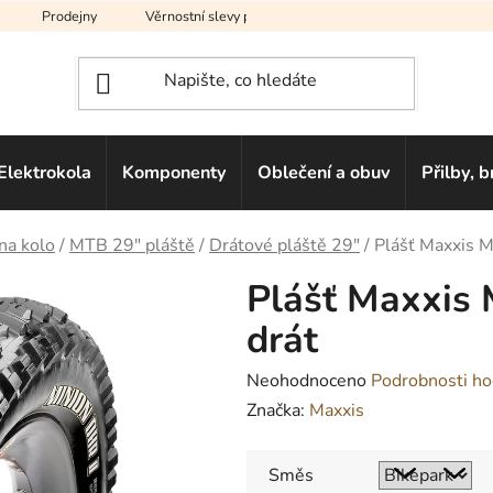
Prodejny
Věrnostní slevy pro vás
Na splátky
Hodno
Elektrokola
Komponenty
Oblečení a obuv
Přilby, b
na kolo
/
MTB 29" pláště
/
Drátové pláště 29"
/
Plášť Maxxis M
Plášť Maxxis 
drát
Průměrné
Neohodnoceno
Podrobnosti ho
hodnocení
Značka:
Maxxis
produktu
je
Směs