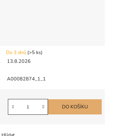
Do 3 dnů
(
>5 ks
)
13.8.2026
A00082874_1_1
DO KOŠÍKU
Hlídat