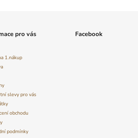
mace pro vás
Facebook
na 1.nákup
va
ny
tní slevy pro vás
átky
ení obchodu
y
ní podmínky