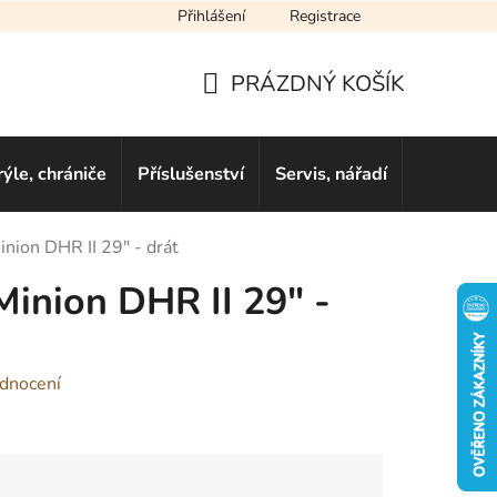
Přihlášení
Registrace
cení obchodu
Novinky
Obchodní podmínky
Podmínky ochra
PRÁZDNÝ KOŠÍK
NÁKUPNÍ
KOŠÍK
rýle, chrániče
Příslušenství
Servis, nářadí
Dárkové 
inion DHR II 29" - drát
Minion DHR II 29" -
dnocení