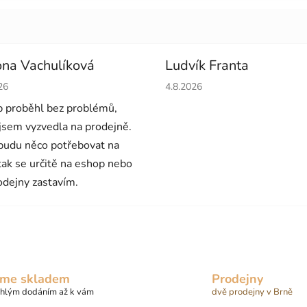
na Vachulíková
Ludvík Franta
cení obchodu je 5 z 5 hvězdiček.
Hodnocení obchodu je 5 z 5 
26
4.8.2026
 proběhl bez problémů,
 jsem vyzvedla na prodejně.
budu něco potřebovat na
 tak se určitě na eshop nebo
odejny zastavím.
me skladem
Prodejny
chlým dodáním až k vám
dvě prodejny v Brně