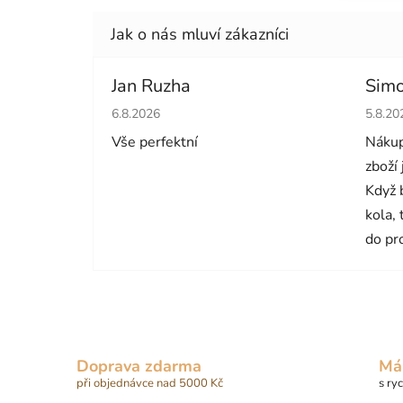
Jan Ruzha
Simo
Hodnocení obchodu je 5 z 5 hvězdiček.
Hodno
6.8.2026
5.8.20
Vše perfektní
Nákup
zboží
Když 
kola,
do pr
Doprava zdarma
Má
při objednávce nad 5000 Kč
s ry