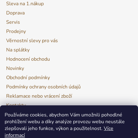
Sleva na 1.nákup
Doprava
Servis
Prodejny
Věrnostní slevy pro vás
Na splátky
Hodnocení obchodu
Novinky
Obchodní podmínky
Podmínky ochrany osobních údajů
Reklamace nebo vrácení zboží
Kontakty
Moje objednávka
Používáme cookies, abychom Vám umožnili pohodlné
prohlížení webu a díky analýze provozu webu neustále
zlepšovali jeho funkce, výkon a použitelnost.
Více
Facebook
informací