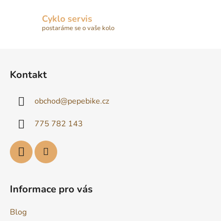
Cyklo servis
postaráme se o vaše kolo
Z
á
Kontakt
p
a
obchod
@
pepebike.cz
t
í
775 782 143
Informace pro vás
Blog