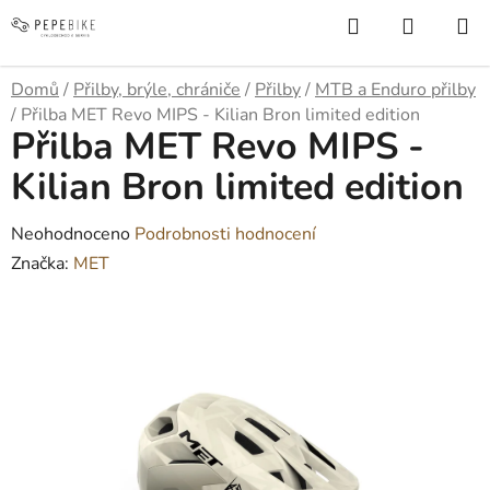
Přejít
Hledat
NÁKUP
na
KOŠÍK
obsah
Domů
/
Přilby, brýle, chrániče
/
Přilby
/
MTB a Enduro přilby
/
Přilba MET Revo MIPS - Kilian Bron limited edition
Přilba MET Revo MIPS -
Kilian Bron limited edition
Průměrné
Neohodnoceno
Podrobnosti hodnocení
hodnocení
Značka:
MET
produktu
je
0,0
z
5
hvězdiček.