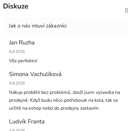
Diskuze
Jan Ruzha
Hodnocení obchodu je 5 z 5 hvězdiček.
6.8.2026
Vše perfektní
Simona Vachulíková
Hodnocení obchodu je 5 z 5 hvězdiček.
5.8.2026
Nákup proběhl bez problémů, zboží jsem vyzvedla na
prodejně. Když budu něco potřebovat na kola, tak se
určitě na eshop nebo do prodejny zastavím.
Ludvík Franta
Hodnocení obchodu je 5 z 5 hvězdiček.
4.8.2026