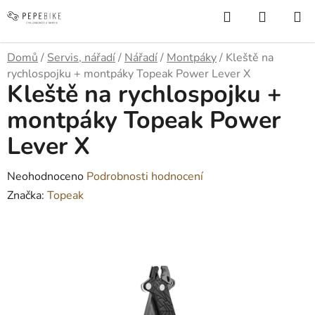
Přejít
Hledat
NÁKUP
na
KOŠÍK
obsah
Domů
/
Servis, nářadí
/
Nářadí
/
Montpáky
/
Kleště na
rychlospojku + montpáky Topeak Power Lever X
Kleště na rychlospojku +
montpáky Topeak Power
Lever X
Průměrné
Neohodnoceno
Podrobnosti hodnocení
hodnocení
Značka:
Topeak
produktu
je
0,0
z
5
hvězdiček.