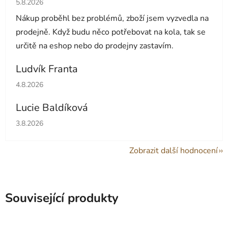
5.8.2026
Nákup proběhl bez problémů, zboží jsem vyzvedla na
prodejně. Když budu něco potřebovat na kola, tak se
určitě na eshop nebo do prodejny zastavím.
Ludvík Franta
Hodnocení obchodu je 5 z 5 hvězdiček.
4.8.2026
Lucie Baldíková
Hodnocení obchodu je 5 z 5 hvězdiček.
3.8.2026
Zobrazit další hodnocení
Související produkty