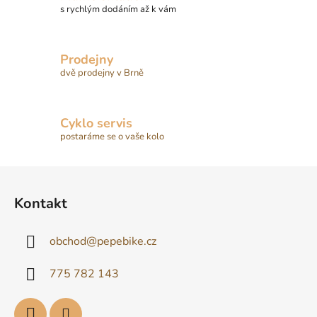
s rychlým dodáním až k vám
Prodejny
dvě prodejny v Brně
Cyklo servis
postaráme se o vaše kolo
Z
á
Kontakt
p
a
obchod
@
pepebike.cz
t
í
775 782 143