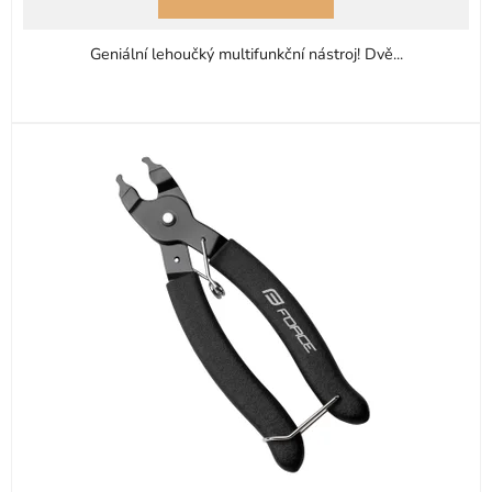
z
5
Geniální lehoučký multifunkční nástroj! Dvě...
hvězdiček.