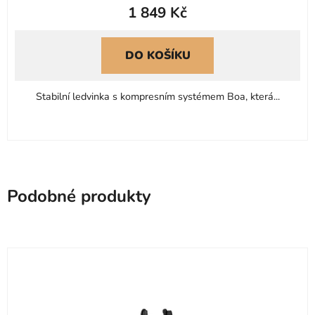
1 849 Kč
produktu
je
0,0
DO KOŠÍKU
z
5
Stabilní ledvinka s kompresním systémem Boa, která...
hvězdiček.
Podobné produkty