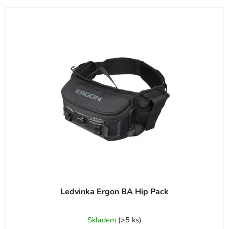
Ledvinka Ergon BA Hip Pack
Průměrné
Skladem
(
>5 ks
)
hodnocení