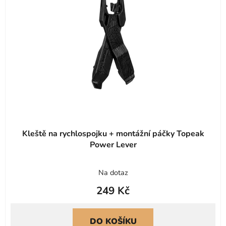
Kleště na rychlospojku + montážní páčky Topeak
Power Lever
Průměrné
Na dotaz
hodnocení
249 Kč
produktu
je
5,0
DO KOŠÍKU