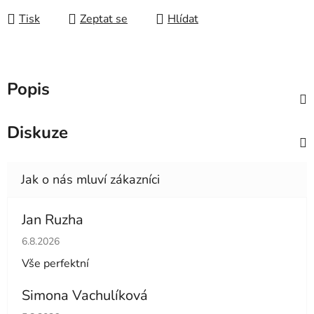
Tisk
Zeptat se
Hlídat
Popis
Diskuze
Jan Ruzha
Hodnocení obchodu je 5 z 5 hvězdiček.
6.8.2026
Vše perfektní
Simona Vachulíková
Hodnocení obchodu je 5 z 5 hvězdiček.