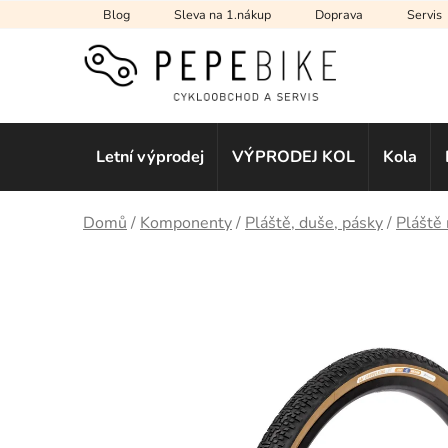
Přejít
Blog
Sleva na 1.nákup
Doprava
Servis
na
obsah
Letní výprodej
VÝPRODEJ KOL
Kola
Domů
/
Komponenty
/
Pláště, duše, pásky
/
Pláště 