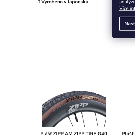
analýze
Vyrobeno v Japonsku
Více in
Nast
Plášť ZIPP AM ZIPP TIRE G40
Plášť