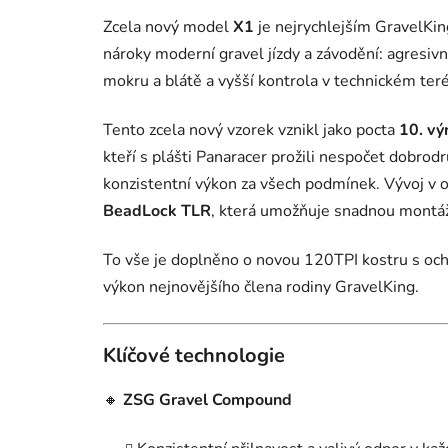
Zcela nový model
X1
je nejrychlejším GravelKi
nároky moderní gravel jízdy a závodění: agresivní
mokru a blátě a vyšší kontrola v technickém ter
Tento zcela nový vzorek vznikl jako pocta
10. vý
kteří s plášti Panaracer prožili nespočet dobro
konzistentní výkon za všech podmínek. Vývoj v ob
BeadLock TLR
, která umožňuje snadnou montáž 
To vše je doplněno o novou 120TPI kostru s ochr
výkon nejnovějšího člena rodiny GravelKing.
Klíčové technologie
🔸
ZSG Gravel Compound