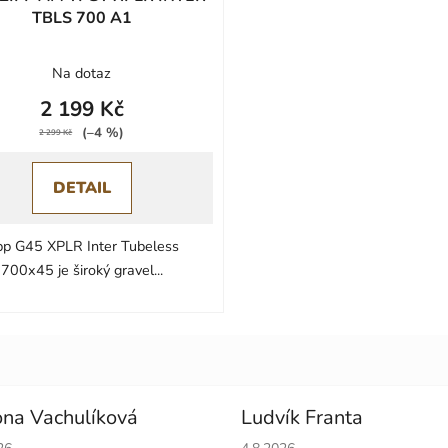
TBLS 700 A1
Na dotaz
2 199 Kč
(–4 %)
2 299 Kč
DETAIL
pp G45 XPLR Inter Tubeless
700x45 je široký gravel...
na Vachulíková
Ludvík Franta
cení obchodu je 5 z 5 hvězdiček.
Hodnocení obchodu je 5 z 5 