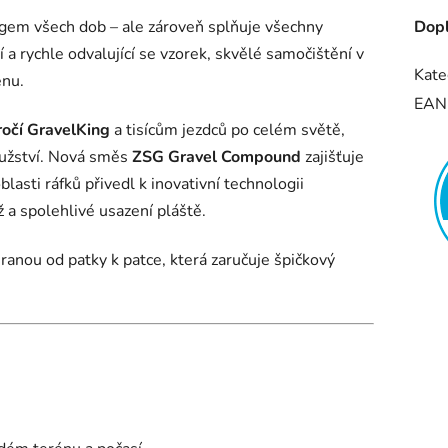
ngem všech dob – ale zároveň splňuje všechny
Dopl
 a rychle odvalující se vzorek, skvělé samočištění v
Kate
énu.
EAN
ročí GravelKing
a tisícům jezdců po celém světě,
družství. Nová směs
ZSG Gravel Compound
zajišťuje
lasti ráfků přivedl k inovativní technologii
a spolehlivé usazení pláště.
anou od patky k patce, která zaručuje špičkový