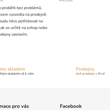
26
4.8.2026
 proběhl bez problémů,
 jsem vyzvedla na prodejně.
budu něco potřebovat na
 tak se určitě na eshop nebo
odejny zastavím.
me skladem
Prodejny
chlým dodáním až k vám
dvě prodejny v Brně
mace pro vás
Facebook