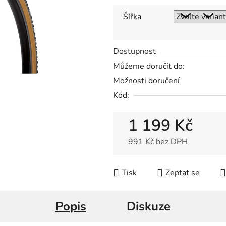
0,0
z
Šířka
5
hvězdiček.
Dostupnost
Můžeme doručit do:
Možnosti doručení
Kód:
1 199 Kč
991 Kč bez DPH
Měrná cena:
Tisk
Zeptat se
Popis
Diskuze