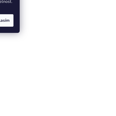
elnost.
lasím