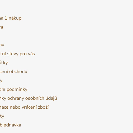
na 1.nákup
va
ny
tní slevy pro vás
átky
ení obchodu
y
ní podmínky
ky ochrany osobních údajů
ace nebo vrácení zboží
ty
bjednávka