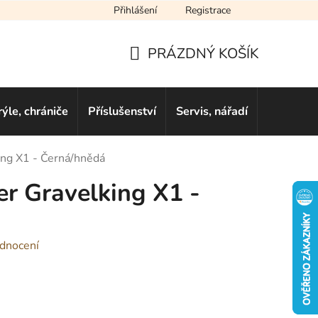
Přihlášení
Registrace
cení obchodu
Novinky
Obchodní podmínky
Podmínky ochra
PRÁZDNÝ KOŠÍK
NÁKUPNÍ
KOŠÍK
rýle, chrániče
Příslušenství
Servis, nářadí
Dárkové 
ing X1 - Černá/hnědá
er Gravelking X1 -
dnocení