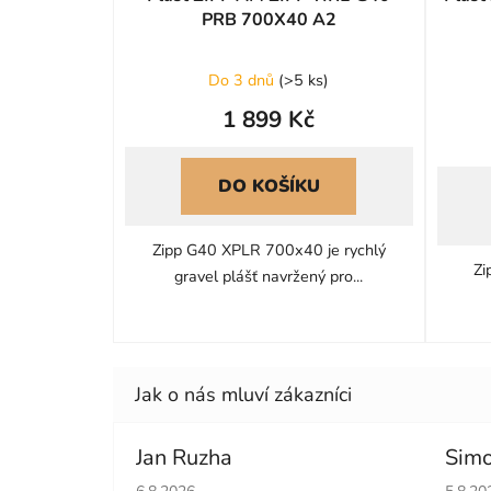
PRB 700X40 A2
Do 3 dnů
(
>5 ks
)
1 899 Kč
DO KOŠÍKU
Zipp G40 XPLR 700x40 je rychlý
Zi
gravel plášť navržený pro...
Jan Ruzha
Simo
Hodnocení obchodu je 5 z 5 hvězdiček.
Hodno