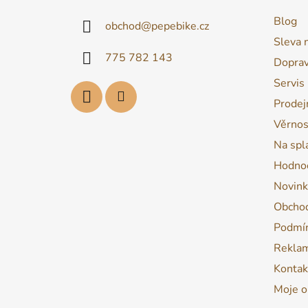
a
Blog
obchod
@
pepebike.cz
t
Sleva 
í
775 782 143
Dopra
Servis
Prodej
Věrnos
Na spl
Hodnoc
Novink
Obchod
Podmín
Reklam
Kontak
Moje o