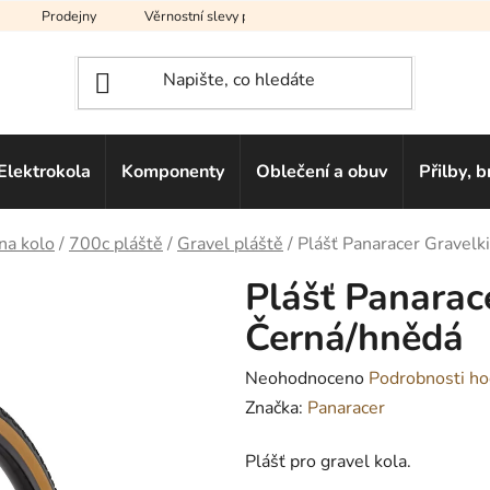
Prodejny
Věrnostní slevy pro vás
Na splátky
Hodno
Elektrokola
Komponenty
Oblečení a obuv
Přilby, b
na kolo
/
700c pláště
/
Gravel pláště
/
Plášť Panaracer Gravelk
Plášť Panarac
Černá/hnědá
Průměrné
Neohodnoceno
Podrobnosti ho
hodnocení
Značka:
Panaracer
produktu
Plášť pro gravel kola.
je