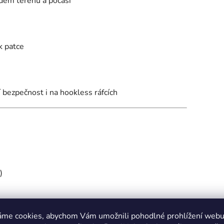
ždém terénu a počasí
k patce
bezpečnost i na hookless ráfcích
)
áme cookies, abychom Vám umožnili pohodlné prohlížení webu 