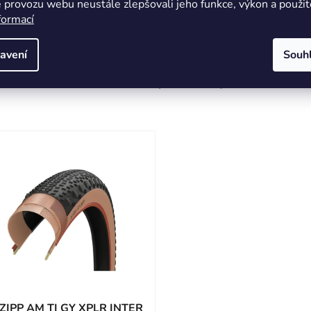
 provozu webu neustále zlepšovali jeho funkce, výkon a použit
formací
avení
Souh
Podobné produkty
 ZIPP AM TI GY XPLR INTER