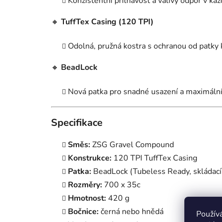
Konzistentní přilnavost a valivý odpor v ka
🔸
TuffTex Casing (120 TPI)
Odolná, pružná kostra s ochranou od patky 
🔸
BeadLock
Nová patka pro snadné usazení a maximální 
Specifikace
Směs:
ZSG Gravel Compound
Konstrukce:
120 TPI TuffTex Casing
Patka:
BeadLock (Tubeless Ready, skládací
Rozměry:
700 x 35c
Hmotnost:
420 g
Bočnice:
černá nebo hnědá
Použív