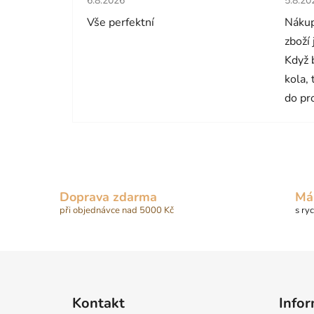
6.8.2026
5.8.20
Vše perfektní
Nákup
zboží
Když 
kola,
do pr
Doprava zdarma
Má
při objednávce nad 5000 Kč
s ry
Z
á
Kontakt
Infor
p