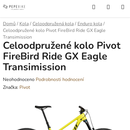
Přejít
Hledat
NÁKUP
na
KOŠÍK
obsah
Domů
/
Kola
/
Celoodpružená kola
/
Enduro kola
/
Celoodpružené kolo Pivot FireBird Ride GX Eagle
Transimission
Celoodpružené kolo Pivot
FireBird Ride GX Eagle
Transimission
Průměrné
Neohodnoceno
Podrobnosti hodnocení
hodnocení
Značka:
Pivot
produktu
je
0,0
z
5