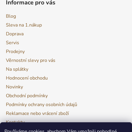
Informace pro vás
Blog
Sleva na 1.nákup
Doprava
Servis
Prodejny
Věrnostní slevy pro vás
Na splátky
Hodnocení obchodu
Novinky
Obchodní podmínky
Podmínky ochrany osobních údajů
Reklamace nebo vrácení zboží
Kontakty
Moje objednávka
Používáme cookies, abychom Vám umožnili pohodlné