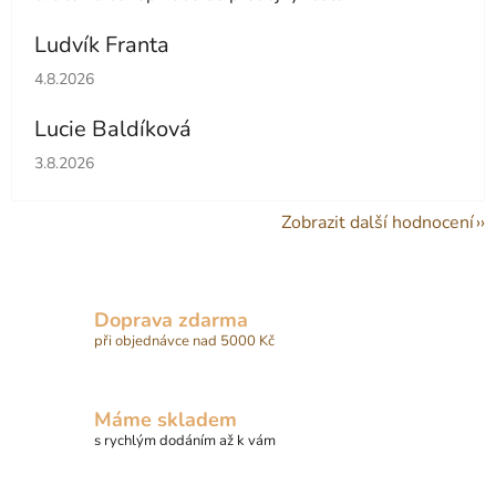
Ludvík Franta
Hodnocení obchodu je 5 z 5 hvězdiček.
4.8.2026
Lucie Baldíková
Hodnocení obchodu je 5 z 5 hvězdiček.
3.8.2026
Zobrazit další hodnocení
Doprava zdarma
při objednávce nad 5000 Kč
Máme skladem
s rychlým dodáním až k vám