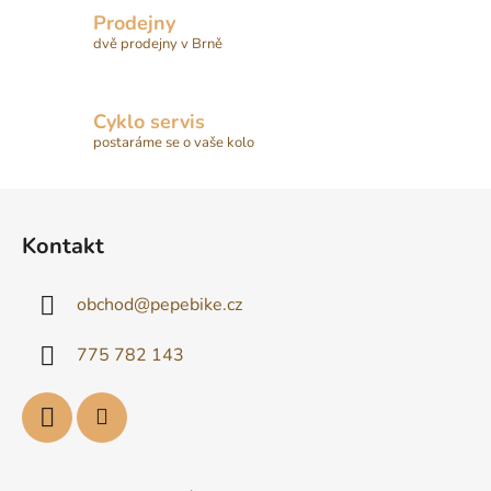
Prodejny
dvě prodejny v Brně
Cyklo servis
postaráme se o vaše kolo
Z
á
Kontakt
p
a
obchod
@
pepebike.cz
t
í
775 782 143