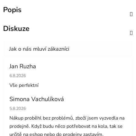
Popis
Diskuze
Jan Ruzha
Hodnocení obchodu je 5 z 5 hvězdiček.
6.8.2026
Vše perfektní
Simona Vachulíková
Hodnocení obchodu je 5 z 5 hvězdiček.
5.8.2026
Nákup proběhl bez problémů, zboží jsem vyzvedla na
prodejně. Když budu něco potřebovat na kola, tak se
určitě na eshop nebo do prodejny zastavím.