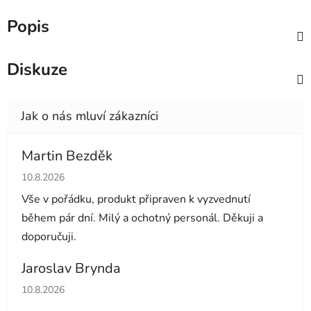
Popis
Diskuze
Martin Bezděk
Hodnocení obchodu je 5 z 5 hvězdiček.
10.8.2026
Vše v pořádku, produkt připraven k vyzvednutí
během pár dní. Milý a ochotný personál. Děkuji a
doporučuji.
Jaroslav Brynda
Hodnocení obchodu je 5 z 5 hvězdiček.
10.8.2026