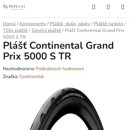
Přejít
Hledat
NÁKUP
na
KOŠÍK
obsah
Domů
/
Komponenty
/
Pláště, duše, pásky
/
Pláště na kolo
/
700c pláště
/
Silniční pláště
/
Plášť Continental Grand Prix
5000 S TR
Plášť Continental Grand
Prix 5000 S TR
Průměrné
Neohodnoceno
Podrobnosti hodnocení
hodnocení
Značka:
Continental
produktu
je
0,0
z
5
hvězdiček.