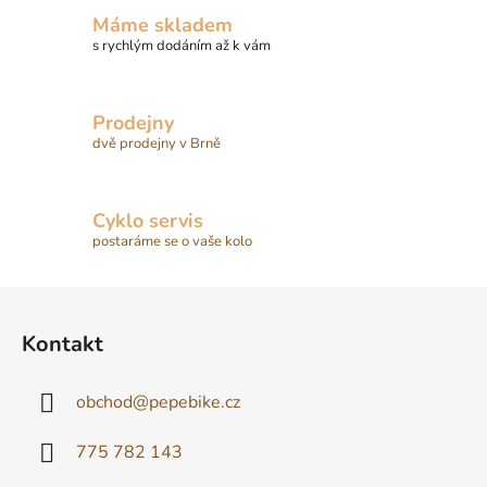
Máme skladem
s rychlým dodáním až k vám
Prodejny
dvě prodejny v Brně
Cyklo servis
postaráme se o vaše kolo
Z
á
Kontakt
p
a
obchod
@
pepebike.cz
t
í
775 782 143