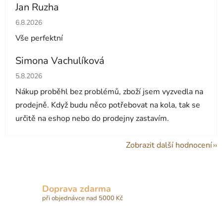
Jan Ruzha
Hodnocení obchodu je 5 z 5 hvězdiček.
6.8.2026
Vše perfektní
Simona Vachulíková
Hodnocení obchodu je 5 z 5 hvězdiček.
5.8.2026
Nákup proběhl bez problémů, zboží jsem vyzvedla na
prodejně. Když budu něco potřebovat na kola, tak se
určitě na eshop nebo do prodejny zastavím.
Zobrazit další hodnocení
Doprava zdarma
při objednávce nad 5000 Kč