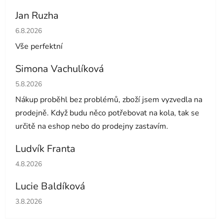
Jan Ruzha
Hodnocení obchodu je 5 z 5 hvězdiček.
6.8.2026
Vše perfektní
Simona Vachulíková
Hodnocení obchodu je 5 z 5 hvězdiček.
5.8.2026
Nákup proběhl bez problémů, zboží jsem vyzvedla na
prodejně. Když budu něco potřebovat na kola, tak se
určitě na eshop nebo do prodejny zastavím.
Ludvík Franta
Hodnocení obchodu je 5 z 5 hvězdiček.
4.8.2026
Lucie Baldíková
Hodnocení obchodu je 5 z 5 hvězdiček.
3.8.2026