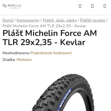
Přejít
Hledat
NÁKUP
na
KOŠÍK
obsah
Domů
/
Komponenty
/
Pláště, duše, pásky
/
Pláště na kolo
/
Plášť Michelin Force AM TLR 29x2,35 - Kevlar
Plášť Michelin Force AM
TLR 29x2,35 - Kevlar
Průměrné
Neohodnoceno
Podrobnosti hodnocení
hodnocení
Značka:
Michelin
produktu
je
0,0
z
5
hvězdiček.