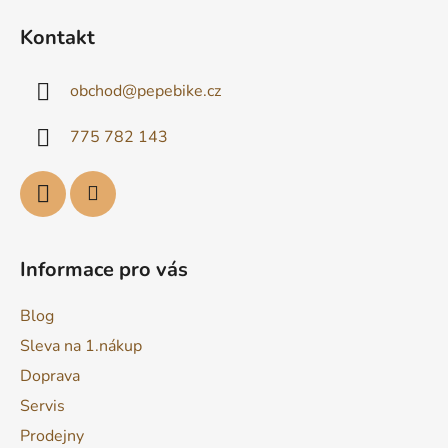
á
Kontakt
p
a
obchod
@
pepebike.cz
t
í
775 782 143
Informace pro vás
Blog
Sleva na 1.nákup
Doprava
Servis
Prodejny