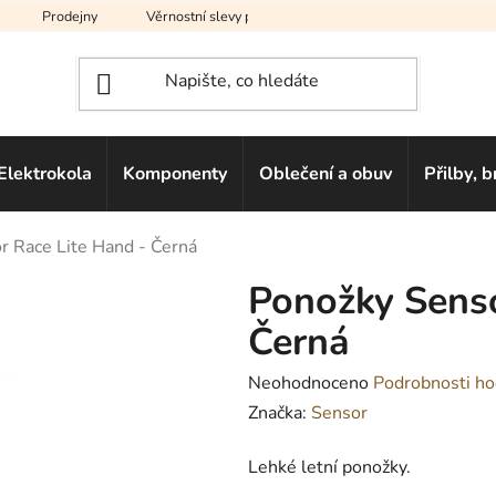
Prodejny
Věrnostní slevy pro vás
Na splátky
Hodno
Elektrokola
Komponenty
Oblečení a obuv
Přilby, b
r Race Lite Hand - Černá
Ponožky Senso
Černá
Průměrné
Neohodnoceno
Podrobnosti ho
hodnocení
Značka:
Sensor
produktu
Lehké letní ponožky.
je