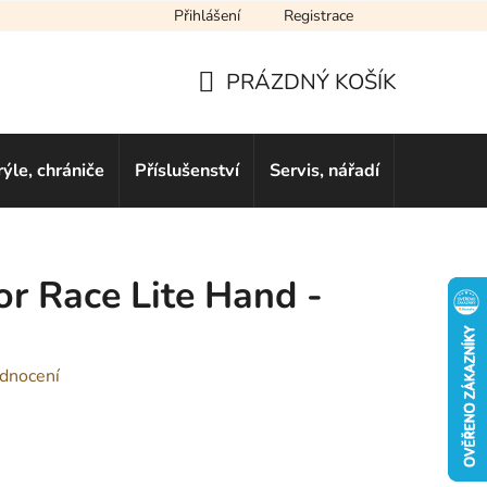
Přihlášení
Registrace
cení obchodu
Novinky
Obchodní podmínky
Podmínky ochra
PRÁZDNÝ KOŠÍK
NÁKUPNÍ
KOŠÍK
rýle, chrániče
Příslušenství
Servis, nářadí
Dárkové 
r Race Lite Hand -
dnocení