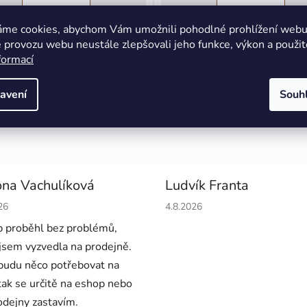
áme cookies, abychom Vám umožnili pohodlné prohlížení webu 
mostretch čepice v černé barvě
Špičková ochrana před chlad
 provozu webu neustále zlepšovali jeho funkce, výkon a použit
je určena pod...
maximálním komfortem a..
formací
S
M
L
XL
2XL
avení
Souh
na Vachulíková
Ludvík Franta
cení obchodu je 5 z 5 hvězdiček.
Hodnocení obchodu je 5 z 5 
26
4.8.2026
 proběhl bez problémů,
 jsem vyzvedla na prodejně.
budu něco potřebovat na
 tak se určitě na eshop nebo
odejny zastavím.