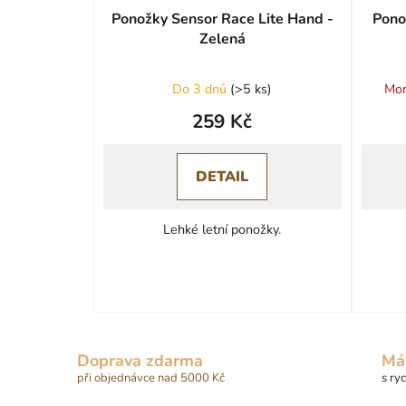
Ponožky Sensor Race Lite Hand -
Pono
Zelená
Průměrné
Do 3 dnů
(
>5 ks
)
Mom
hodnocení
259 Kč
produktu
je
0,0
DETAIL
z
5
Lehké letní ponožky.
hvězdiček.
Doprava zdarma
Má
při objednávce nad 5000 Kč
s ry