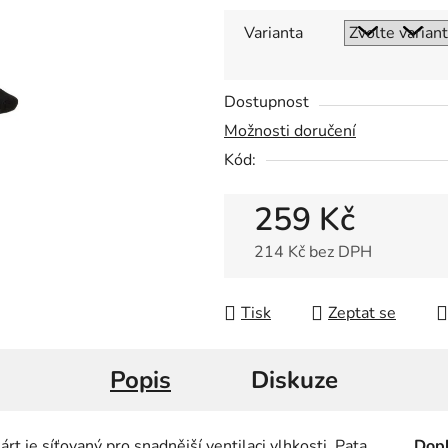
0,0
z
Varianta
5
hvězdiček.
Dostupnost
Možnosti doručení
Kód:
259 Kč
214 Kč bez DPH
Měrná cena:
Tisk
Zeptat se
Popis
Diskuze
t je síťovaný pro snadnější ventilaci vlhkosti. Pata
Dopl