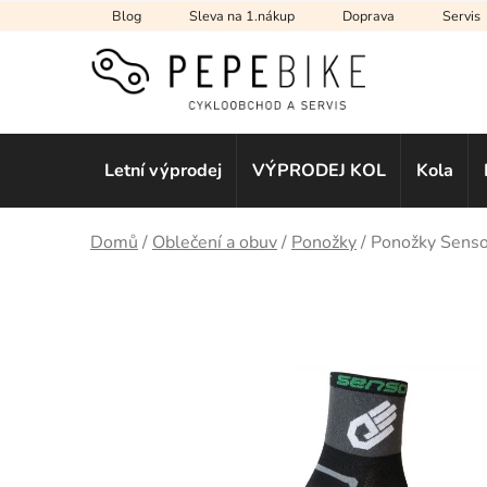
Přejít
Blog
Sleva na 1.nákup
Doprava
Servis
na
obsah
Letní výprodej
VÝPRODEJ KOL
Kola
Domů
/
Oblečení a obuv
/
Ponožky
/
Ponožky Senso