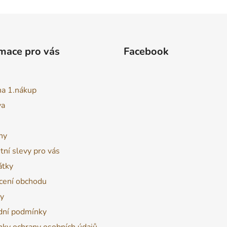
mace pro vás
Facebook
na 1.nákup
va
ny
tní slevy pro vás
átky
ení obchodu
y
ní podmínky
ky ochrany osobních údajů