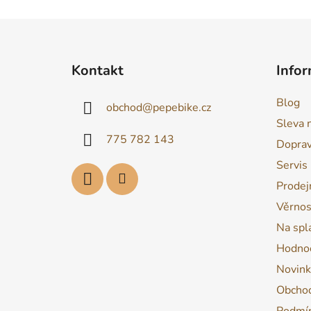
Z
á
Kontakt
Infor
p
a
Blog
obchod
@
pepebike.cz
t
Sleva 
í
775 782 143
Dopra
Servis
Prodej
Věrnos
Na spl
Hodnoc
Novink
Obchod
Podmín