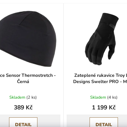
ce Sensor Thermostretch -
Zateplené rukavice Troy 
Černá
Designs Swelter PRO - 
Black
Skladem
(
2 ks
)
Skladem
(
4 ks
)
389 Kč
1 199 Kč
DETAIL
DETAIL