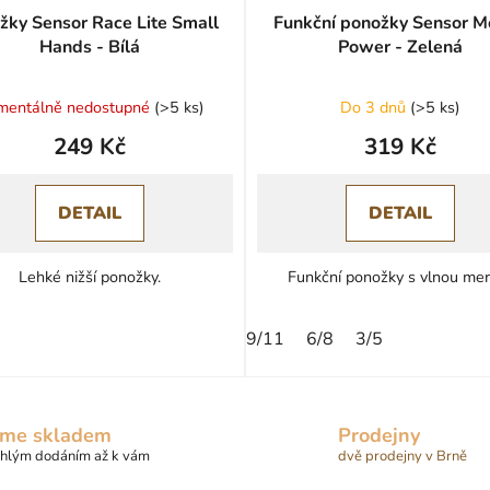
žky Sensor Race Lite Small
Funkční ponožky Sensor M
Hands - Bílá
Power - Zelená
entálně nedostupné
(
>5 ks
)
Do 3 dnů
(
>5 ks
)
249 Kč
319 Kč
DETAIL
DETAIL
Lehké nižší ponožky.
Funkční ponožky s vlnou mer
9/11
6/8
3/5
me skladem
Prodejny
chlým dodáním až k vám
dvě prodejny v Brně