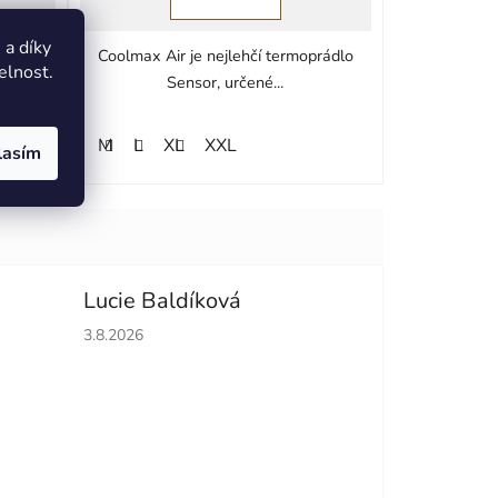
a díky
em s
Coolmax Air je nejlehčí termoprádlo
elnost.
.
Sensor, určené...
S
M
L
XL
XXL
lasím
Lucie Baldíková
hvězdiček.
Hodnocení obchodu je 5 z 5 hvězdiček.
3.8.2026