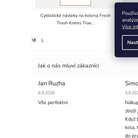
Použív
Cyklistické návleky na kolena Fresh
Ther
analýze
Trash Knees True...
Více in
M
L
M
L
Nast
Jan Ruzha
Simo
Hodnocení obchodu je 5 z 5 hvězdiček.
Hodno
6.8.2026
5.8.20
Vše perfektní
Nákup
zboží
Když 
kola,
do pr