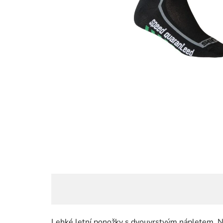
Lehké letní ponožky s dvouvrstvým nápletem. Nár