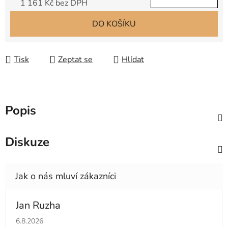
1 161 Kč bez DPH
Měrná cena:
DO KOŠÍKU
Tisk
Zeptat se
Hlídat
Popis
Diskuze
Jan Ruzha
Hodnocení obchodu je 5 z 5 hvězdiček.
6.8.2026