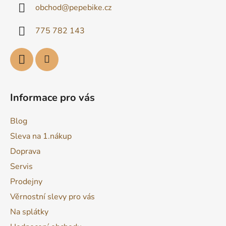
obchod
@
pepebike.cz
t
í
775 782 143
Informace pro vás
Blog
Sleva na 1.nákup
Doprava
Servis
Prodejny
Věrnostní slevy pro vás
Na splátky