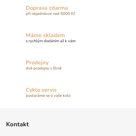
Doprava zdarma
při objednávce nad 5000 Kč
Máme skladem
s rychlým dodáním až k vám
Prodejny
dvě prodejny v Brně
Cyklo servis
postaráme se o vaše kolo
Z
á
Kontakt
p
a