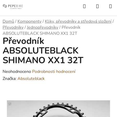
Přejít
Hledat
NÁKUP
na
KOŠÍK
obsah
Domů
/
Komponenty
/
Kliky, převodníky a středová složení
/
Převodníky
/
Jednopřevodníky
/
Převodník
ABSOLUTEBLACK SHIMANO XX1 32T
Převodník
ABSOLUTEBLACK
SHIMANO XX1 32T
Průměrné
Neohodnoceno
Podrobnosti hodnocení
hodnocení
Značka:
Absoluteblack
produktu
je
0,0
z
5