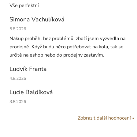
Vše perfektní
Simona Vachulíková
Hodnocení obchodu je 5 z 5 hvězdiček.
5.8.2026
Nákup proběhl bez problémů, zboží jsem vyzvedla na
prodejně. Když budu něco potřebovat na kola, tak se
určitě na eshop nebo do prodejny zastavím.
Ludvík Franta
Hodnocení obchodu je 5 z 5 hvězdiček.
4.8.2026
Lucie Baldíková
Hodnocení obchodu je 5 z 5 hvězdiček.
3.8.2026
Zobrazit další hodnocení