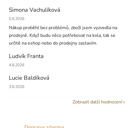
Simona Vachulíková
Hodnocení obchodu je 5 z 5 hvězdiček.
5.8.2026
Nákup proběhl bez problémů, zboží jsem vyzvedla na
prodejně. Když budu něco potřebovat na kola, tak se
určitě na eshop nebo do prodejny zastavím.
Ludvík Franta
Hodnocení obchodu je 5 z 5 hvězdiček.
4.8.2026
Lucie Baldíková
Hodnocení obchodu je 5 z 5 hvězdiček.
3.8.2026
Zobrazit další hodnocení
Doprava zdarma