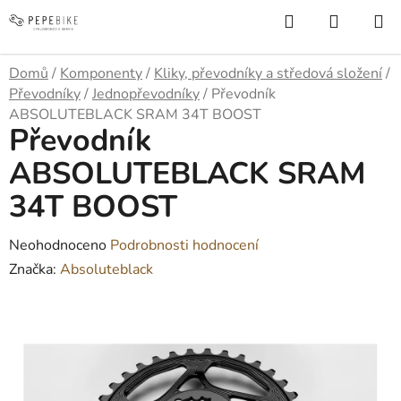
Přejít
Hledat
NÁKUP
na
KOŠÍK
obsah
Domů
/
Komponenty
/
Kliky, převodníky a středová složení
/
Převodníky
/
Jednopřevodníky
/
Převodník
ABSOLUTEBLACK SRAM 34T BOOST
Převodník
ABSOLUTEBLACK SRAM
34T BOOST
Průměrné
Neohodnoceno
Podrobnosti hodnocení
hodnocení
Značka:
Absoluteblack
produktu
je
0,0
z
5