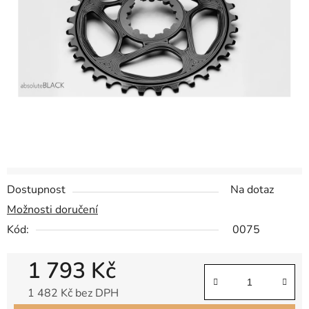
hvězdiček.
Dostupnost
Na dotaz
Možnosti doručení
Kód:
0075
1 793 Kč
1 482 Kč bez DPH