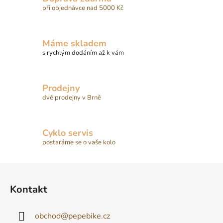
při objednávce nad 5000 Kč
Máme skladem
s rychlým dodáním až k vám
Prodejny
dvě prodejny v Brně
Cyklo servis
postaráme se o vaše kolo
Z
á
Kontakt
p
a
obchod
@
pepebike.cz
t