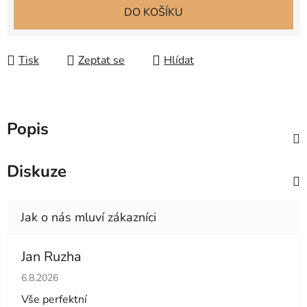
Měrná cena:
DO KOŠÍKU
Tisk
Zeptat se
Hlídat
Popis
Diskuze
Jan Ruzha
Hodnocení obchodu je 5 z 5 hvězdiček.
6.8.2026
Vše perfektní