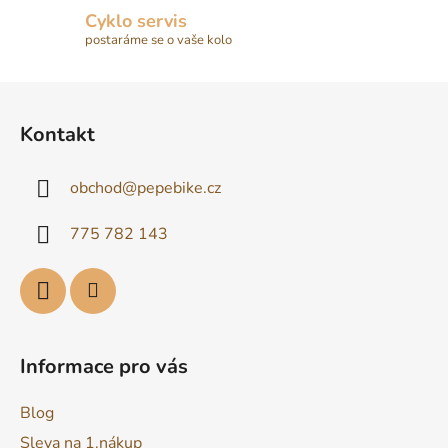
Cyklo servis
postaráme se o vaše kolo
Z
á
Kontakt
p
a
obchod
@
pepebike.cz
t
í
775 782 143
Informace pro vás
Blog
Sleva na 1.nákup