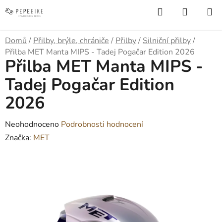
Přejít
Hledat
NÁKUP
na
KOŠÍK
obsah
Domů
/
Přilby, brýle, chrániče
/
Přilby
/
Silniční přilby
/
Přilba MET Manta MIPS - Tadej Pogačar Edition 2026
Přilba MET Manta MIPS -
Tadej Pogačar Edition
2026
Průměrné
Neohodnoceno
Podrobnosti hodnocení
hodnocení
Značka:
MET
produktu
je
0,0
z
5
hvězdiček.