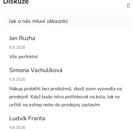
Diskuze
Jan Ruzha
Hodnocení obchodu je 5 z 5 hvězdiček.
6.8.2026
Vše perfektní
Simona Vachulíková
Hodnocení obchodu je 5 z 5 hvězdiček.
5.8.2026
Nákup proběhl bez problémů, zboží jsem vyzvedla na
prodejně. Když budu něco potřebovat na kola, tak se
určitě na eshop nebo do prodejny zastavím.
Ludvík Franta
Hodnocení obchodu je 5 z 5 hvězdiček.
4.8.2026