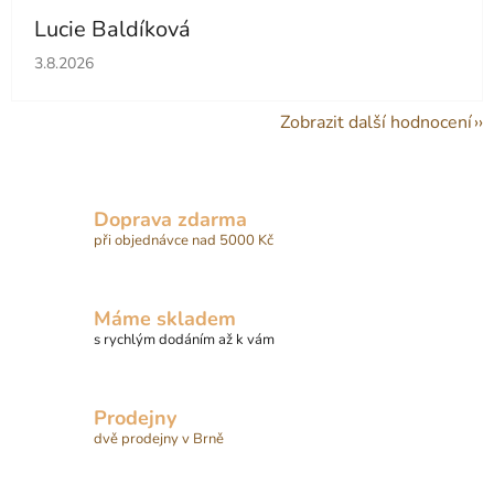
Lucie Baldíková
Hodnocení obchodu je 5 z 5 hvězdiček.
3.8.2026
Zobrazit další hodnocení
Doprava zdarma
při objednávce nad 5000 Kč
Máme skladem
s rychlým dodáním až k vám
Prodejny
dvě prodejny v Brně